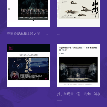
浮蕩於現象和本體之間 —
...
...
...
[中] 舞現畫中意，武出山與水
──
...