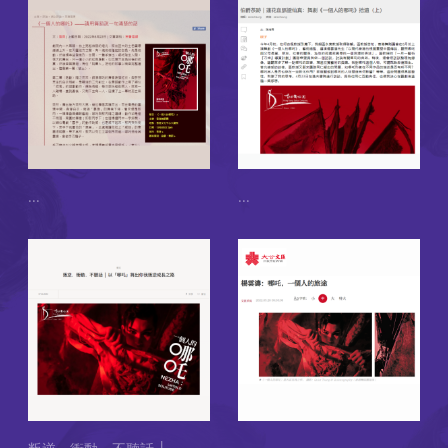
...
...