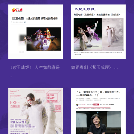
《紫玉成煙》 人生如戲盡是
舞蹈粵劇《紫玉成煙》
...
...