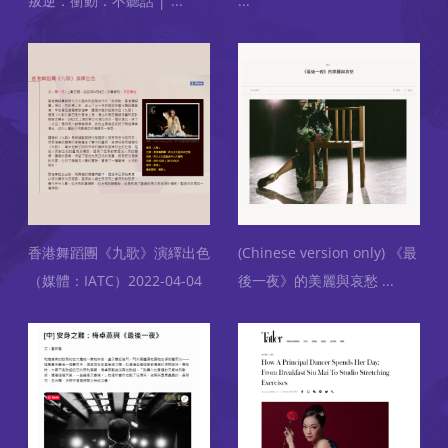
叛逆．衝動．不聽話 │
...
...
香港舞蹈團《九歌》演繹出色
(Chinese version only) 《最
（媒體：IATC）2022-04-04
後一夜》的美麗與哀愁
...