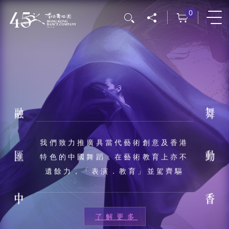
移
0
搜尋
至
主
內
容
我們致力推廣具當代藝術創意及香港
特色的中國舞蹈，在藝術教育上亦不
遺餘力，「表演．教育」並駕齊驅
了解更多