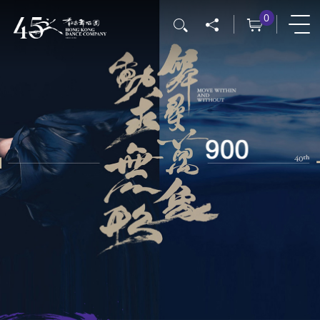
移
0
搜尋
至
主
內
容