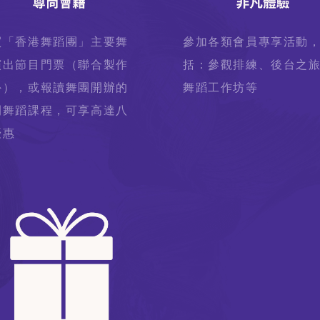
買「香港舞蹈團」主要舞
參加各類會員專享活動
演出節目門票（聯合製作
括：參觀排練、後台之
外），或報讀舞團開辦的
舞蹈工作坊等
間舞蹈課程，可享高達八
優惠