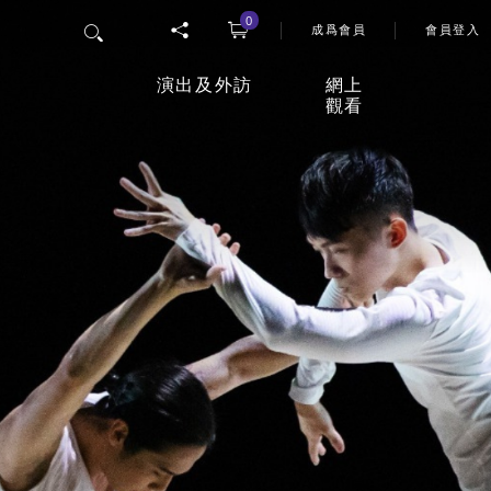
0
User 
搜尋
成爲會員
會員登入
演出及外訪
網上
觀看
香港舞蹈團四十五周年誌慶
「
網上
節目
26/27年度舞季
觀影
室
最新上演