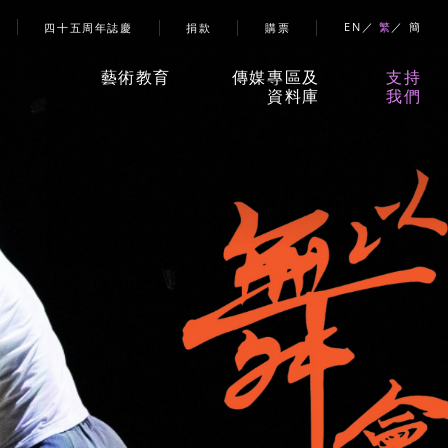
account menu
EN
繁
簡
四十五周年誌慶
捐款
購票
藝術教育
傳媒專區及
支持
資料庫
我們
香港舞蹈團藝術空間」
新聞稿
捐款
兒童及少年課程
珍貴回憶
贊助
成人課程