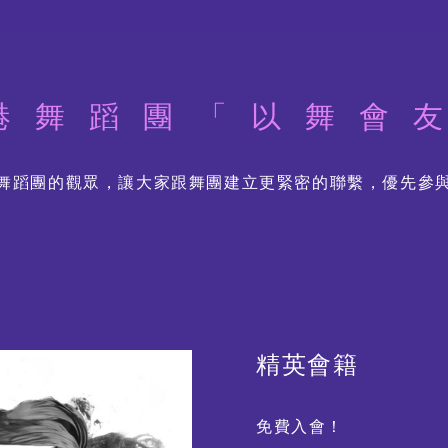
期間限定藝術展演
港舞蹈團「以舞會
舞蹈團的觀眾，讓大家跟舞團建立更緊密的聯繫，優先參
特別企劃視覺片
舞動《風雲》：港漫 ╳ 舞
蹈 ╳ 光影體驗
精英會籍
免費入會！