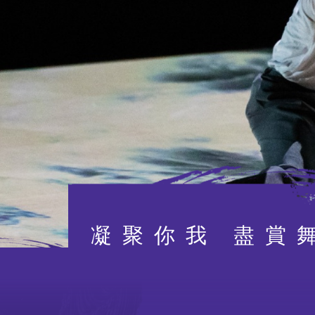
董事局、顧問及
行政人員
人才招聘
凝聚你我 盡賞
招標公告