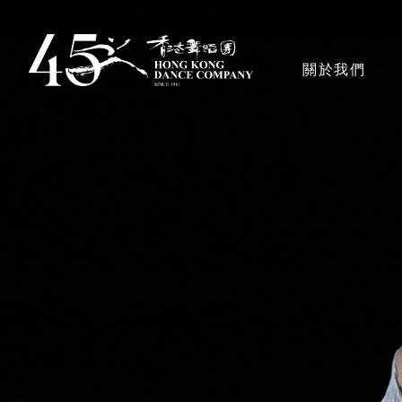
移
至
主導覽en
關於我們
主
內
容
香港舞蹈團
獎項
藝術團隊