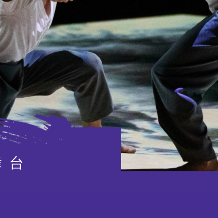
延伸活動
外訪
賽馬
舞台
特別項目及八樓平台
演出及活動回顧