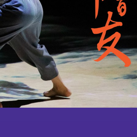
刊物
合作
伙伴
學校及社區
報導摘要
成為
會員
會舞蹈×武術中華文化學
校體藝推廣計劃
鳴謝
教學團隊
紀念
品