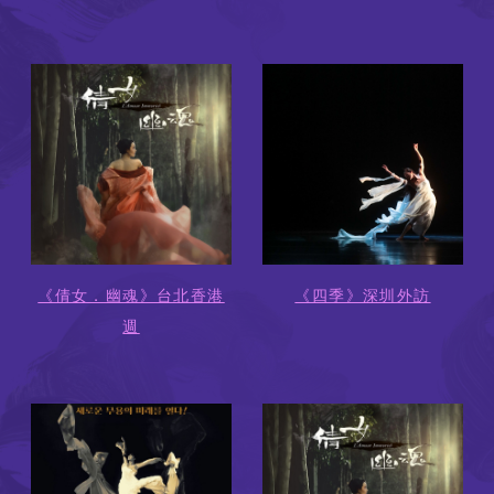
《倩女．幽魂》台北香港
《四季》深圳外訪
週