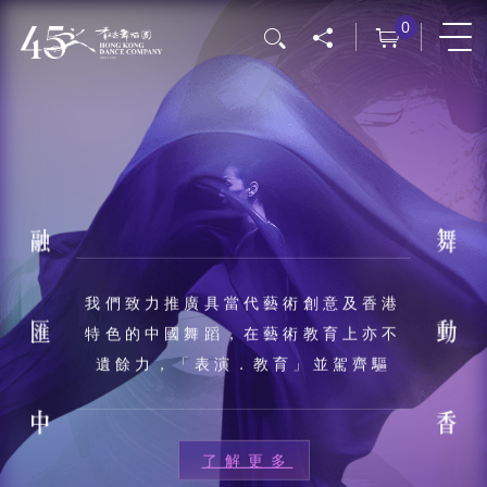
移
0
搜尋
至
主
內
容
我們致力推廣具當代藝術創意及香港
特色的中國舞蹈，在藝術教育上亦不
遺餘力，「表演．教育」並駕齊驅
了解更多