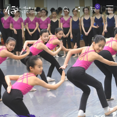
移
0
搜尋
至
主
內
容