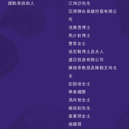
躍動美捐助人
江淘沙先生
亞洲聯合基建控股有限公
司
冼雅恩博士
馬介欽博士
曹眾女士
張宏毅博士及夫人
盛亞投資有限公司
陳德章教授及陳顏文玲太
太
彭韻僖女士
華泰國際
馮尚智女士
楊祖貽先生
葉素琪女士
德國寶