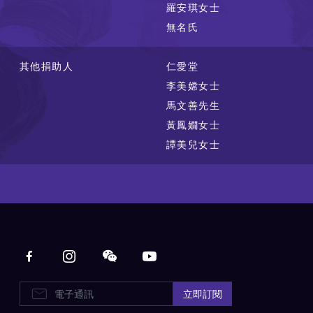
羅安琪女士
無名氏
其他捐助人
仁愛堂
李美嫦女士
馬文善先生
黃鳳嫺女士
譚美兒女士
Main navigation
E-Newsletters
立即訂閱