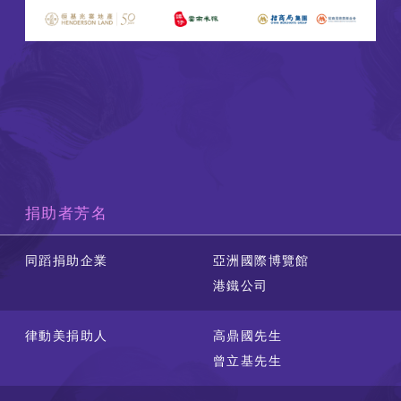
捐助者芳名
同蹈捐助企業
亞洲國際博覽館
港鐵公司
律動美捐助人
高鼎國先生
曾立基先生