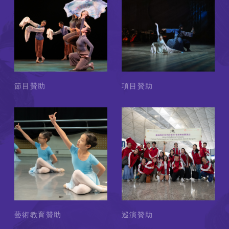
節目贊助
項目贊助
藝術教育贊助
巡演贊助