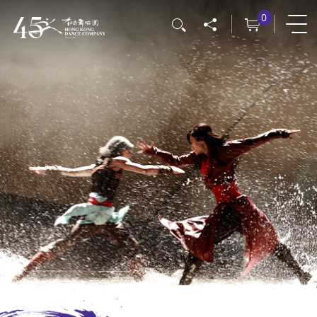
移
0
搜尋
至
主
內
容