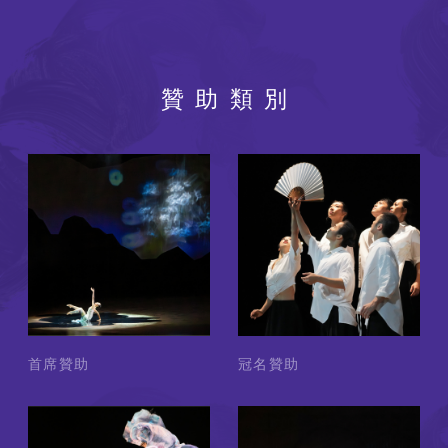
贊助類別
首席贊助
冠名贊助