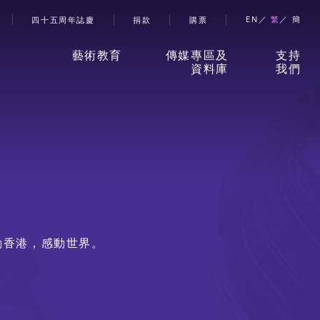
account menu
EN
繁
簡
四十五周年誌慶
捐款
購票
藝術教育
傳媒專區及
支持
資料庫
我們
香港舞蹈團藝術空間」
新聞稿
捐款
兒童及少年課程
珍貴回憶
贊助
成人課程
刊物
合作
伙伴
動香港，感動世界。
學校及社區
報導摘要
成為
會舞蹈×武術中華文化學
會員
校體藝推廣計劃