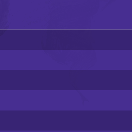
特別項目及八樓平台
演出及活動回顧
期間限定藝術展演
特別企劃視覺片
舞動《風雲》：港漫 ╳ 舞
蹈 ╳ 光影體驗