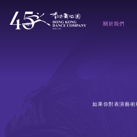
移
至
主導覽en
關於我們
主
內
容
香港舞蹈團
獎項
藝術團隊
如果你對表演藝術
董事局、顧問及
行政人員
人才招聘