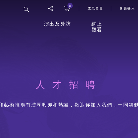
0
User 
搜尋
成爲會員
會員登入
演出及外訪
網上
觀看
香港舞蹈團四十五周年誌慶
「
網上
節目
25/26年度舞季
觀影
人才招聘
最新上演
室
和藝術推廣有濃厚興趣和熱誠，歡迎你加入我們，一同舞
延伸活動
外訪
賽馬