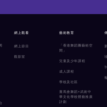
網上觀看
藝術教育
周
「香港舞蹈團藝術空
網上節目
間」
觀影室
兒童及少年課程
成人課程
學校及社區
賽馬會舞蹈×武術中
華文化學校體藝推廣
計劃
台