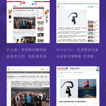
藝術地圖） 2024-07-01
| Executive日記（媒
體：頭條日報頭條網Blog
City） 2024-06-21
好去處︱香港舞蹈團辦藝
KellyChu - 恒基贊助呈獻
術教育空間 進駐港島東9
合家歡音樂舞劇 香港舞蹈
月開幕 （媒體：香港經濟
團新舞季 傳統與科技碰撞
日報）2024-06-20
| Executive日記 （媒
體： 星島頭條 ） 2024-
06-21