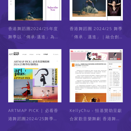
香港舞蹈團2024/25年度
香港舞蹈團 2024/25 舞季
舞季以「傳承‧邁進」為主
「傳承．邁進」｜融合創
題，推出結合傳統文化的
意與傳統，譜寫出多元的
智慧與最新科技的創意的5
舞藝之作（媒體：
套舞季作品！（媒體：
VOGUE） 2024-07-10
VOGUE） 2024-07-15
ARTMAP PICK | 必看香
KellyChu - 恒基贊助呈獻
港舞蹈團2024/25舞季的5
合家歡音樂舞劇 香港舞蹈
個理由（媒體：ART MAP
團新舞季 傳統與科技碰撞