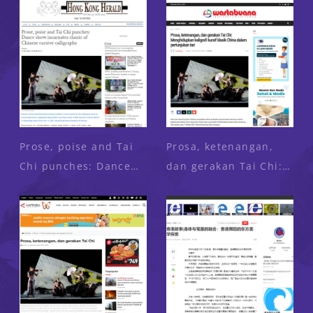
网） 2024-10-14
Prose, poise and Tai
Prosa, ketenangan,
Chi punches: Dance
dan gerakan Tai Chi:
show incarnates
Menghidupkan
classic of Chinese
kaligrafi kursif klasik
cursive calligraphy
China dalam
(Media: Hong Kong
pertunjukan tari
Herald) 2024-10-14
(Media: Wartabuana)
2024-10-14