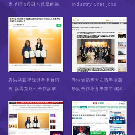
家 創作9段融合鼓擊的編
Industry Chat Jobs
舞（媒體：am730）
Students Shop Games
2024-11-28
Stage Mag Register
Sign In search bar
HKDance Will Perform
A DANCE OF
DRUMMING PULSES
Next Month (Media:
BroadwayWorld.com)
香港演藝學院與香港舞蹈
2024-11-12
香港舞蹈團宣布聯手演藝
團 簽署策略性合作諒解備
學院合作培育專業中國舞
忘錄 為香港培育專業中國
人才（媒體：橙新聞）
舞蹈人才（媒體：Line
2024-10-16
Today Hong Kong）
2024-10-16