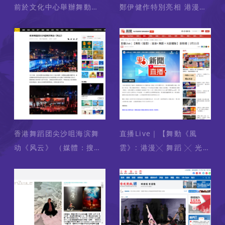
前於文化中心舉辦舞動
鄭伊健作特別亮相 港漫武
《風雲》活動，以科技藝
俠舞劇《風雲》慈善場
術配合舞蹈，呈現漫畫中
（媒體：STARSHK）
的經典場景，帶大家走入
2025-01-13
武俠異想世界！（媒體：
RTHK 香港電台） 2025-
01-14
香港舞蹈团尖沙咀海滨舞
直播Live｜【舞動《風
动《风云》 （媒體：搜狐
雲》: 港漫╳ 舞蹈 ╳ 光影
新闻） 2025-01-12
體驗】 啟動禮｜1月11日
（媒體：點新聞） 2025-
01-11