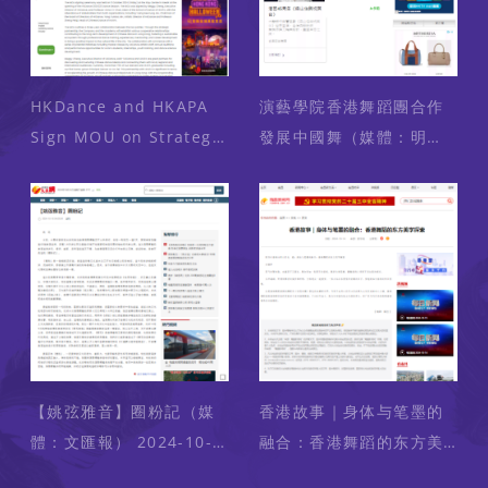
HKDance and HKAPA
演藝學院香港舞蹈團合作
Sign MOU on Strategic
發展中國舞（媒體：明
Collaboration in
報） 2024-10-15
Nurturing
Professional Chinese
Dance Talents for
Hong Kong (Media:
BroadwayWorld.com)
2024-10-15
【姚弦雅音】圈粉記（媒
香港故事｜身体与笔墨的
體：文匯報） 2024-10-
融合：香港舞蹈的东方美
16
学探索 （媒體：南昌新闻