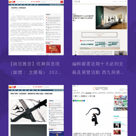
(Media:
03
BroadwayWorld) 2024-
10-02
【姚弦雅音】弦舞與意境
編輯嚴選近期十大必到文
（媒體： 文匯報） 2024-
藝及展覽活動 西九與黃竹
10-02
坑也有新展覽！（媒體：
ELLE Hong Kong）
2024-09-25