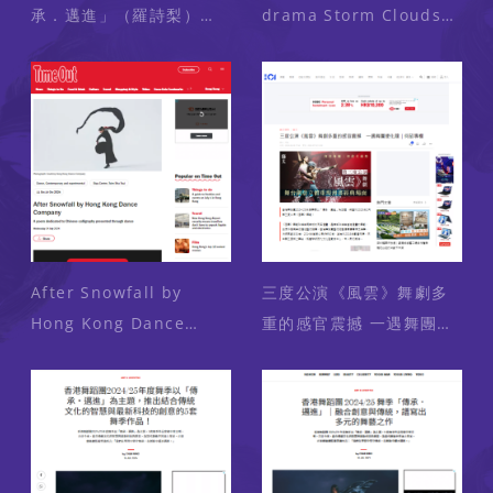
承．邁進」（羅詩梨）
drama Storm Clouds
（媒體：明報） 2024-
(Media: TimeOut)
07-30
2024-07-24
After Snowfall by
三度公演《風雲》舞劇多
Hong Kong Dance
重的感官震撼 一遇舞團便
Company (Media:
化龍｜何故專欄 （媒體：
TimeOut) 2024-07-24
香港01） 2024-06-30