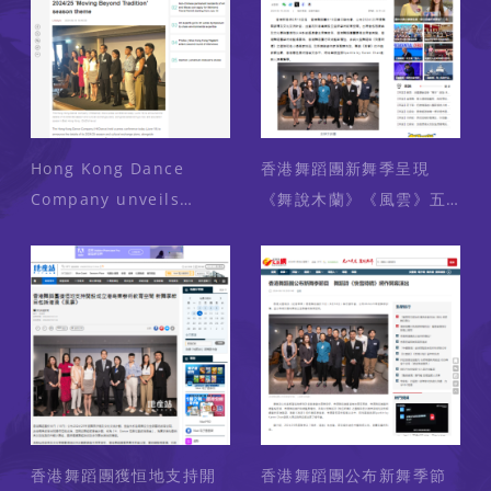
Hong Kong Dance
香港舞蹈團新舞季呈現
Company unveils
《舞說木蘭》《風雲》五
2024/25 'Moving
大節目 （媒體： 香港新聞
Beyond Tradition'
網 ） 2024-06-18
season theme
(Media:DotDotNews)
2024-06-18
香港舞蹈團獲恒地支持開
香港舞蹈團公布新舞季節