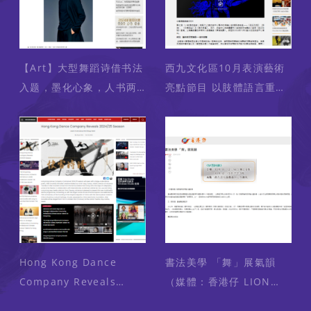
【Art】大型舞蹈诗借书法
西九文化區10月表演藝術
入题，墨化心象，人书两
亮點節目 以肢體語言重塑
忘（媒體：星岛环球网）
《山海經》奇幻世界（媒
2024-10-03
體：橙新聞）2024-10-03
Hong Kong Dance
書法美學 「舞」展氣韻
Company Reveals
（媒體：香港仔 LION
2024/25 Season
ROCK DAILY）2024-10-