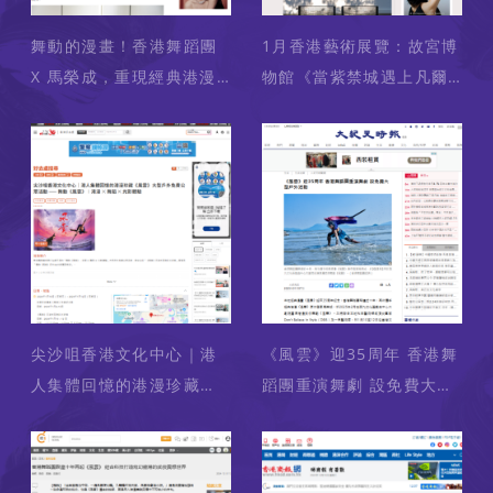
舞動的漫畫！香港舞蹈團
1月香港藝術展覽：故宮博
X 馬榮成，重現經典港漫
物館《當紫禁城遇上凡爾
武俠舞劇《風雲》，帶大
賽宮》、大館《艾莉斯
家回到武俠異想世界（媒
亞．夸德：彼托邦》（媒
體：STYLE） 2025-01-
體：Madame figaro）
09
2025-01-09
尖沙咀香港文化中心｜港
《風雲》迎35周年 香港舞
人集體回憶的港漫珍藏
蹈團重演舞劇 設免費大型
《風雲》大型戶外免費公
戶外活動 （媒體：大纪元
眾活動 —— 舞動《風
新闻网） 2025-01-07
雲》：港漫 ✕ 舞蹈 ✕ 光