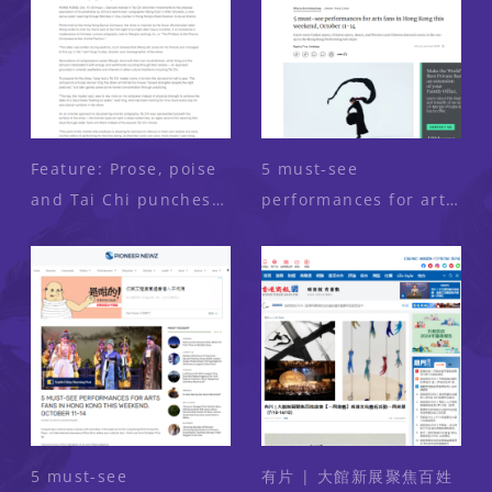
Feature: Prose, poise
5 must-see
and Tai Chi punches:
performances for arts
Dance show
fans in Hong Kong
incarnates classic of
this weekend, October
Chinese cursive
11-14 (Media: South
calligraphy (Media:
China Morning Post)
Xinhuanet) 2024-10-14
2024-10-10
5 must-see
有片 | 大館新展聚焦百姓