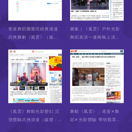
香港舞蹈團重現經典港漫
圖集｜《風雲》戶外光影
武俠舞劇《風雲》（媒
舞蹈表演一連兩晚上演
體：INZTYLE ） 2025-
（媒體：Hong Kong
01-11
Commercial Daily / 香
港商報） 2025-01-11
《風雲》舞動光影變幻 沉
舞動《風雲》：港漫✕舞
浸體驗武俠浪漫（媒體：
蹈✕光影體驗 帶領觀眾走
Ming Pao / 明報）
進沉浸式武俠異想世界