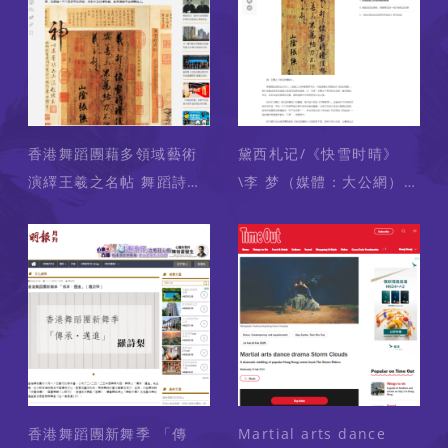
活動衝擊感官（媒體：ET
Net） 2024-09-02
香港舞蹈團藉多領域藝術
黛西札记/《快雪时晴》
演繹王羲之名帖 舞蹈詩
\李 梦（媒體：大公網）
《快雪時晴》譜寫書法心
2024-08-01
象（媒體：橙新聞）
2024-08-12
香港舞蹈團新舞季 「傳
Martial arts dance