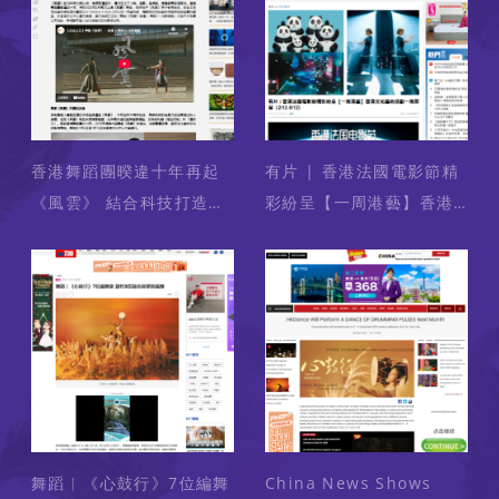
影體驗（媒體：ET Net）
2025-01-08
香港舞蹈團暌違十年再起
有片 | 香港法國電影節精
《風雲》 結合科技打造炫
彩紛呈【一周港藝】香港
幻維港的武俠異想世界
文化藝術活動一周菜單
（媒體：橙新聞） 2024-
（2/12-9/12）（媒體：
12-31
香港商報） 2024-12-01
舞蹈︱《心鼓行》7位編舞
China News Shows