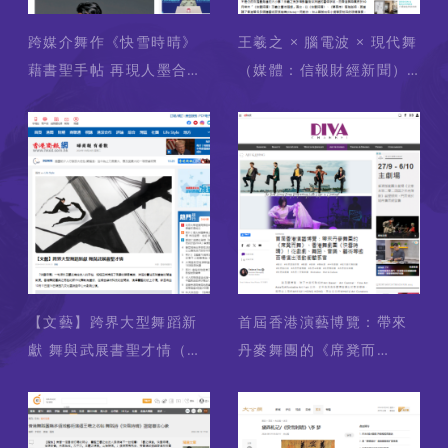
跨媒介舞作《快雪時晴》
王羲之 × 腦電波 × 現代舞
藉書聖手帖 再現人墨合一
（媒體：信報財經新聞）
的東方美學（媒體：文匯
2024-09-20
網） 2024-09-21
【文藝】跨界大型舞蹈新
首屆香港演藝博覽：帶來
獻 舞與武展書聖才情（媒
丹麥舞團的《席凳而
體：香港商報） 2024-
舞》、香港舞劇團《快雪
09-20
時晴》！從戲劇、舞蹈、
音樂、藝術等逾百場演出