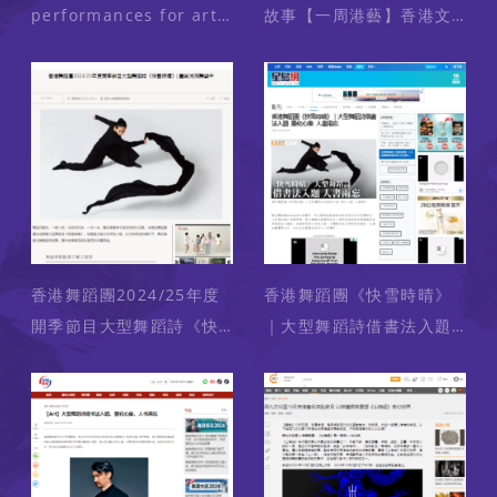
performances for arts
故事【一周港藝】香港文
fans in Hong Kong
化藝術活動一周菜單
this weekend, October
（7/10-14/10）（媒體：
11-14 (Media: Pioneer
香港商報 ）2024-10-07
Newz) 2024-10-10
香港舞蹈團2024/25年度
香港舞蹈團《快雪時晴》
開季節目大型舞蹈詩《快
｜大型舞蹈詩借書法入題
雪時晴》| 墨氣流淌舞藝
墨化心象 人書兩忘（媒
中（媒體：明報周刊）
體：星島日報）2024-10-
2024-10-04
03