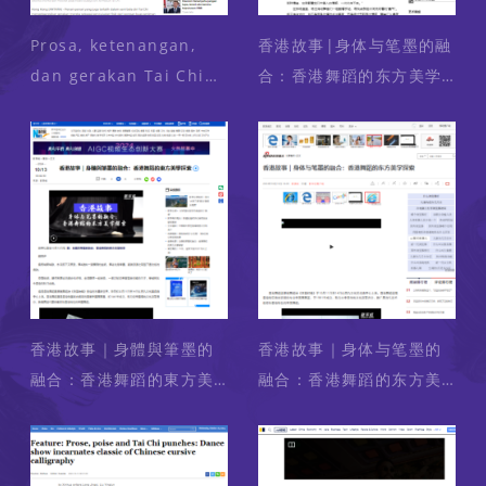
Prosa, ketenangan,
香港故事|身体与笔墨的融
dan gerakan Tai Chi
合：香港舞蹈的东方美学
(Media: ANTARA News)
探索（媒體：网易新闻）
2024-10-14
2024-10-13
香港故事｜身體與筆墨的
香港故事｜身体与笔墨的
融合：香港舞蹈的東方美
融合：香港舞蹈的东方美
學探索（媒體： 新華網）
学探索 （媒體：新浪看
2024-10-13
点）2024-10-13