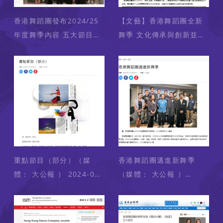
香港舞蹈團發布2024/25
【文藝】香港舞蹈團全新
年度舞季內容 五大節目展
舞季 文化傳承與創新並行
現「傳承．邁進」主題
（媒體： 香港商報 ）
（媒體： 橙新聞 ）
2024-06-19
2024-06-19
重點節目（部分）（媒
香港舞蹈團邁進新舞季
體： 大公報 ） 2024-06-
（媒體： 大公報 ）
19
2024-06-19