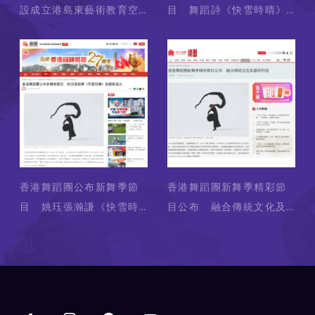
設成立港島東藝術教育空
目 舞蹈詩《快雪時晴》
間 新舞季節目包括港漫
將作開幕演出（媒體： 文
《風雲》（媒體： 香港經
匯報 ） 2024-06-18
濟日報 ） 2024-06-18
香港舞蹈團公布新舞季節
香港舞蹈團新舞季精彩節
目 姚珏張瀚謙《快雪時
目公布 融合傳統文化及
晴》為開幕演出（媒體：
藝術科技 （媒體： 大公文
點新聞 ） 2024-06-18
匯 ） 2024-06-18
Main navigation