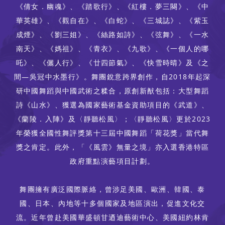
《倩女．幽魂》、《踏歌行》、《紅樓．夢三闋》、《中
華英雄》、《觀自在》、《白蛇》、《三城誌》、《紫玉
成煙》、《劉三姐》、《絲路如詩》、《弦舞》、《一水
南天》、《媽祖》、《青衣》、《九歌》、《一個人的哪
吒》、《儷人行》、《廿四節氣》、《快雪時晴》及《之
間—吳冠中水墨行》。舞團銳意跨界創作，自2018年起深
研中國舞蹈與中國武術之糅合，原創新猷包括：大型舞蹈
詩《山水》、獲選為國家藝術基金資助項目的《武道》、
《蘭陵．入陣》及〈靜聽松風〉；〈靜聽松風〉更於2023
年榮獲全國性舞評獎第十三屆中國舞蹈「荷花獎」當代舞
獎之肯定。此外，「《風雲》無量之境」亦入選香港特區
政府重點演藝項目計劃。
舞團擁有廣泛國際脈絡，曾涉足美國、歐洲、韓國、泰
國、日本、內地等十多個國家及地區演出，促進文化交
流。近年曾赴美國華盛頓甘迺迪藝術中心、美國紐約林肯