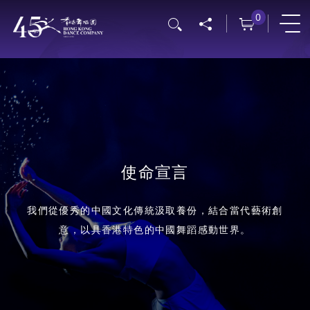
移
0
搜尋
至
主
內
容
使命宣言
我們從優秀的中國文化傳統汲取養份，結合當代藝術創
意，以具香港特色的中國舞蹈感動世界。