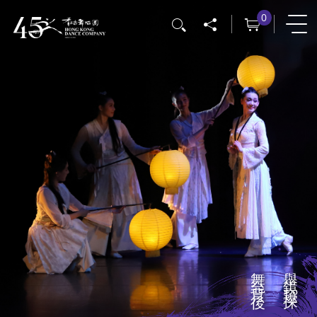
移
0
搜尋
至
主
內
容
舞台背後
舉鏡窺探