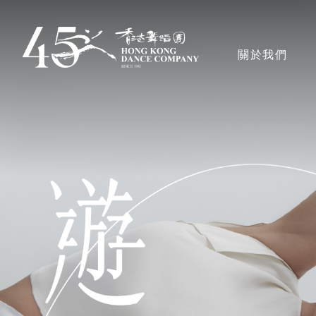
移
至
主導覽en
關於我們
主
內
容
香港舞蹈團
獎項
藝術團隊