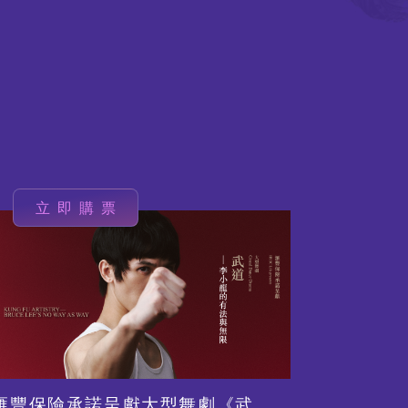
立即購票
立
圖
圖
片
片
滙豐保險承諾呈獻大型舞劇《武
《倩女