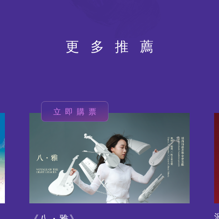
更多推薦
立即購票
圖
片
《八・雅》