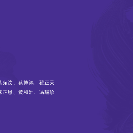
吳宛汶、蔡博鴻、翟正天
蘇芷恩、黃和洲、馮瑞珍