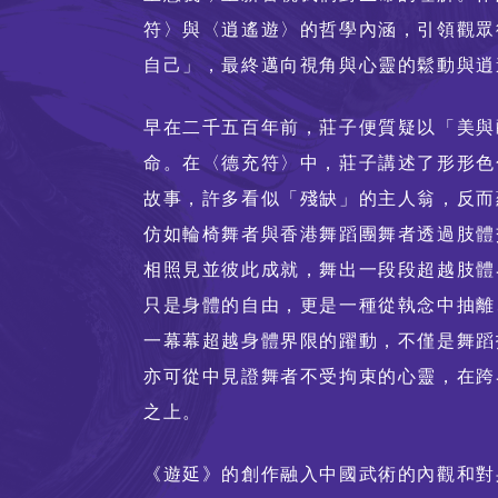
符〉與〈逍遙遊〉的哲學內涵，引領觀眾
自己」，最終邁向視角與心靈的鬆動與逍
早在二千五百年前，莊子便質疑以「美與
命。在〈德充符〉中，莊子講述了形形色
故事，許多看似「殘缺」的主人翁，反而
仿如輪椅舞者與香港舞蹈團舞者透過肢體
相照見並彼此成就，舞出一段段超越肢體
只是身體的自由，更是一種從執念中抽離
一幕幕超越身體界限的躍動，不僅是舞蹈
亦可從中見證舞者不受拘束的心靈，在跨
之上。
《遊延》的創作融入中國武術的內觀和對