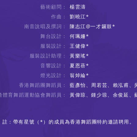
藝術顧問：
楊雲濤
作曲：
劉曉江*
南音說唱及撰詞：
陳志江@一才鑼鼓*
舞台設計：
何珮姍*
服裝設計：
王健偉*
服裝設計助理：
黃樂瑤*
音響設計：
夏恩蓓*
燈光設計：
翁焯綸*
香港舞蹈團舞蹈員：
藍彥怡、周若芸、賴泓甫、
椅體育舞蹈運動協會舞蹈員：
黃偉琼、鍾少琼、余俊延、
註：帶有星號（*）的成員為香港舞蹈團特約邀請聘用。