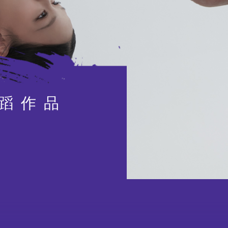
延伸活動
蹈作品
外訪
賽馬
特別項目及八樓平台
演出及活動回顧