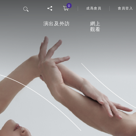
0
User 
搜尋
成爲會員
會員登入
演出及外訪
網上
觀看
香港舞蹈團四十五周年誌慶
「
網上
節目
26/27年度舞季
觀影
室
最新上演