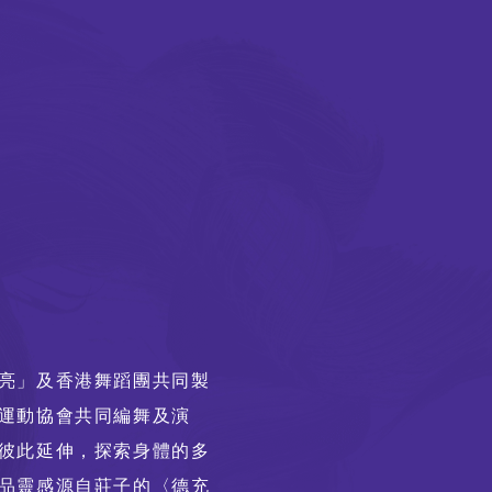
亮」及香港舞蹈團共同製
運動協會共同編舞及演
彼此延伸，探索身體的多
品靈感源自莊子的〈德充