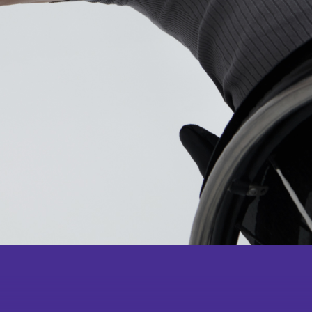
刊物
合作
伙伴
學校及社區
報導摘要
成為
會員
會舞蹈×武術中華文化學
校體藝推廣計劃
鳴謝
教學團隊
紀念
品