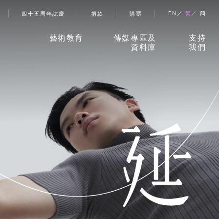
account menu
EN
繁
簡
四十五周年誌慶
捐款
購票
藝術教育
傳媒專區及
支持
資料庫
我們
香港舞蹈團藝術空間」
新聞稿
捐款
兒童及少年課程
珍貴回憶
贊助
成人課程