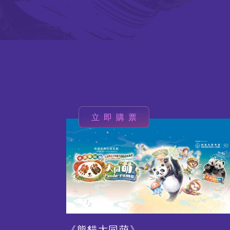
立即購票
圖
片
《熊貓大同萌》