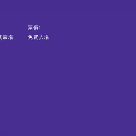
票價:
期間限定藝術展演
閱廣場
免費入場
特別企劃視覺片
舞動《風雲》：港漫 ╳ 舞
蹈 ╳ 光影體驗