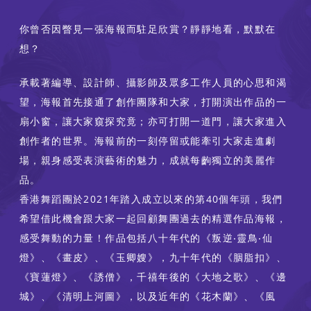
你曾否因瞥見一張海報而駐足欣賞？靜靜地看，默默在
想？
承載著編導、設計師、攝影師及眾多工作人員的心思和渴
望，海報首先接通了創作團隊和大家，打開演出作品的一
扇小窗，讓大家窺探究竟；亦可打開一道門，讓大家進入
創作者的世界。海報前的一刻停留或能牽引大家走進劇
場，親身感受表演藝術的魅力，成就每齣獨立的美麗作
品。
香港舞蹈團於2021年踏入成立以來的第40個年頭，我們
希望借此機會跟大家一起回顧舞團過去的精選作品海報，
感受舞動的力量！作品包括八十年代的《叛逆‧靈鳥‧仙
燈》、《畫皮》、《玉卿嫂》，九十年代的《胭脂扣》、
《寶蓮燈》、《誘僧》，千禧年後的《大地之歌》、《邊
城》、《清明上河圖》，以及近年的《花木蘭》、《風