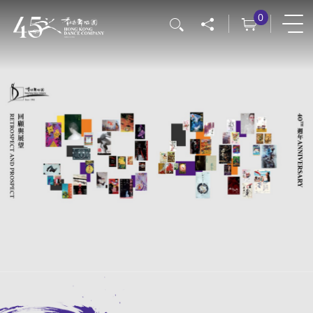
移
0
搜尋
至
主
內
容