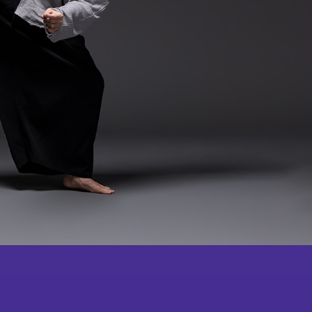
學校及社區
報導摘要
成為
會員
會舞蹈×武術中華文化學
校體藝推廣計劃
鳴謝
教學團隊
紀念
品