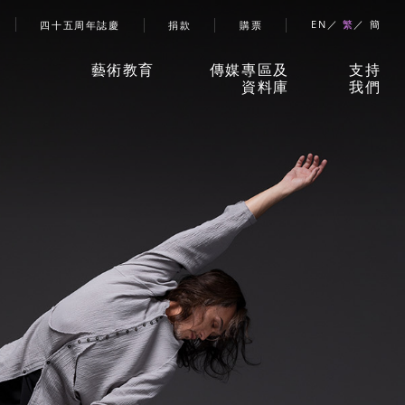
account menu
EN
繁
簡
四十五周年誌慶
捐款
購票
藝術教育
傳媒專區及
支持
資料庫
我們
香港舞蹈團藝術空間」
新聞稿
捐款
兒童及少年課程
珍貴回憶
贊助
成人課程
刊物
合作
伙伴