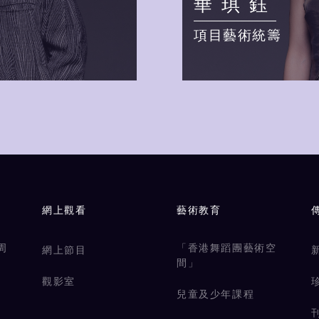
華琪鈺
項目藝術統籌
網上觀看
藝術教育
周
「香港舞蹈團藝術空
網上節目
間」
觀影室
兒童及少年課程