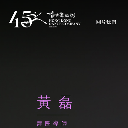
移
至
主導覽en
關於我們
主
內
容
香港舞蹈團
獎項
黃磊
藝術團隊
舞團導師