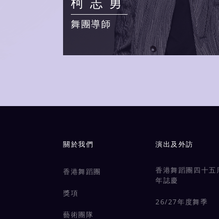
柯志勇
舞團導師
Main navigation
關於我們
演出及外訪
香港舞蹈團四十五
香港舞蹈團
年誌慶
獎項
26/27年度舞季
藝術團隊