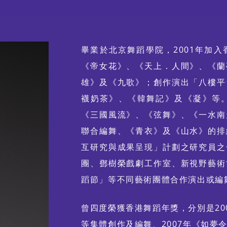
特別企劃視覺片
畢業於北京舞蹈學院，2001年加
《帝女花》、《天上．人間》、《蘭
舞動《風雲》：港漫 ╳ 舞
雄》及《九歌》；創作演出「八樓平
蹈 ╳ 光影體驗
襪奶茶》、《韓舞記》及《凝》等
《三國風流》、《弦舞》、《一水南
聯合編舞、《青衣》及《山水》的排
互研究與成果呈現」計劃之研究員之
團、鄧樹榮戲劇工作室、新視野藝術
蹈節」等不同藝術團體合作演出或編
曾四度榮獲香港舞蹈年獎，分別是20
等集體創作及編舞、2007年《如夢令