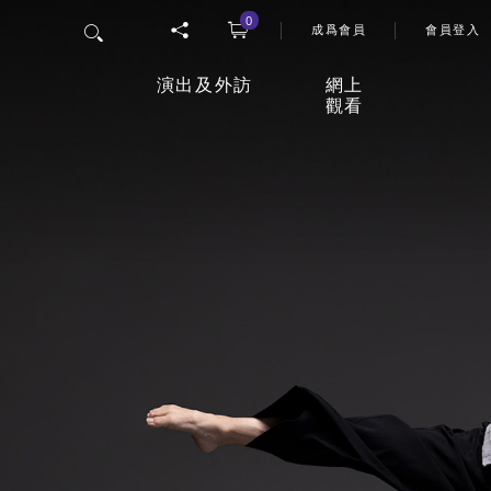
0
User 
搜尋
成爲會員
會員登入
演出及外訪
網上
觀看
香港舞蹈團四十五周年誌慶
「
網上
節目
26/27年度舞季
觀影
室
最新上演