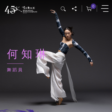
移
0
搜尋
至
主
內
容
何知琳
舞蹈員