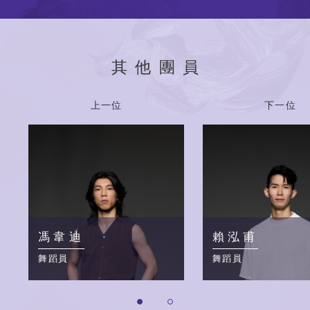
其他團員
上一位
下一位
馮韋迪
賴泓甫
舞蹈員
舞蹈員