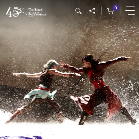
跳
0
搜寻
转
到
主
要
内
容