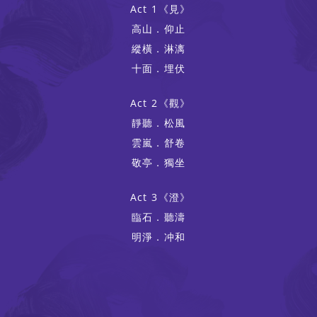
Act 1《見》
高山．仰止
縱橫．淋漓
十面．埋伏
Act 2《觀》
靜聽．松風
雲嵐．舒卷
敬亭．獨坐
Act 3《澄》
臨石．聽濤
明淨．冲和