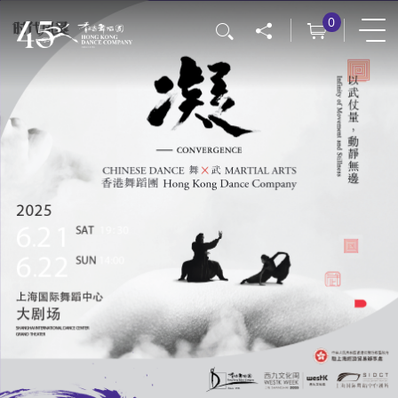
移
0
搜尋
至
主
內
容