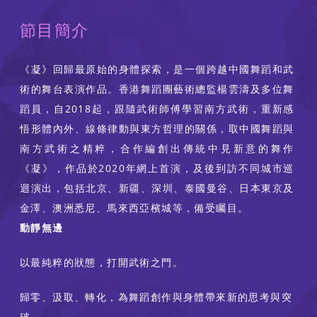
節目簡介
《凝》回歸最原始的身體探索，是一個跨越中國舞蹈和武
術的舞台表演作品。香港舞蹈團藝術總監楊雲濤及多位舞
蹈員，自2018起，跟隨武術師傅學習南方武術，重新感
悟形體內外、線條律動與東方哲理的關係，取中國舞蹈與
南方武術之精粹，合作編創出傳統中見新意的舞作
《凝》，作品於2020年網上首演，及後到訪不同城市巡
迴演出，包括北京、新疆、深圳、泰國曼谷、日本東京及
金澤、澳洲悉尼、馬來西亞檳城等，備受矚目。
動靜無邊
以最純粹的狀態，打開武術之門。
歸零、汲取、轉化，為舞蹈創作與身體帶來新的思考與突
破。