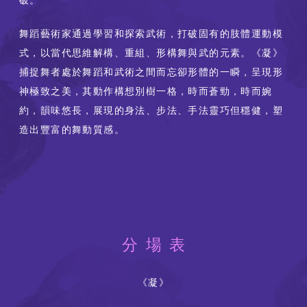
舞蹈藝術家通過學習和探索武術，打破固有的肢體運動模
式，以當代思維解構、重組、形構舞與武的元素。《凝》
捕捉舞者處於舞蹈和武術之間而忘卻形體的一瞬，呈現形
神極致之美，其動作構想別樹一格，時而蒼勁，時而婉
約，韻味悠長，展現的身法、步法、手法靈巧但穩健，塑
造出豐富的舞動質感。
分場表
《凝》