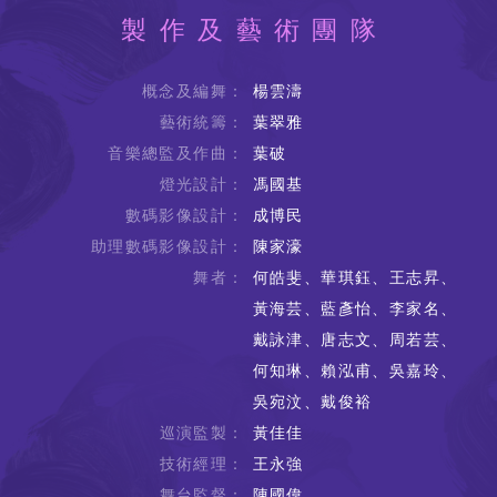
製作及藝術團隊
概念及編舞：
楊雲濤
藝術統籌：
葉翠雅
音樂總監及作曲：
葉破
燈光設計：
馮國基
數碼影像設計：
成博民
助理數碼影像設計：
陳家濠
舞者：
何皓斐、華琪鈺、王志昇、
黃海芸、藍彥怡、李家名、
戴詠津、唐志文、周若芸、
何知琳、賴泓甫、吳嘉玲、
吳宛汶、戴俊裕
巡演監製：
黃佳佳
技術經理：
王永強
舞台監督：
陳國偉