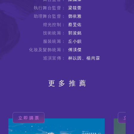
執行舞台監督：
梁筱蕾
助理舞台監督：
鄧依雅
燈光控制：
蔡旻佑
技術統籌：
郭浚銘
服裝統籌：
丘小鋇
化妝及髮飾統籌：
傅渶傑
巡演宣傳：
林以因、楊尚霖
更多推薦
立即購票
立
圖
圖
片
片