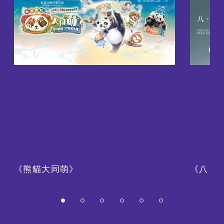
《熊貓大同萌》
《八・