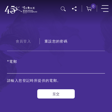
移
0
搜尋
至
主
內
容
Primary
會員登入
重設您的密碼
tabs
電郵
請輸入您登記時所提供的電郵。
呈交