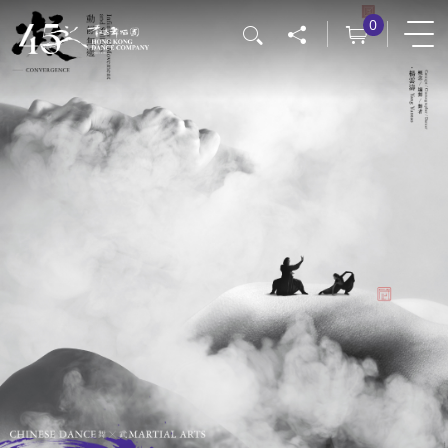
移
0
搜尋
至
主
內
容