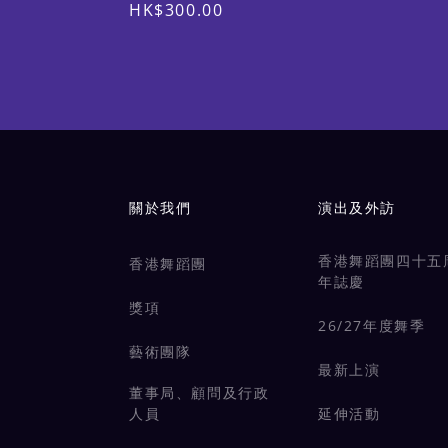
175cm)；兒童150 (適合身高150-
HK$300.00
160cm)
Main navigation
關於我們
演出及外訪
香港舞蹈團四十五
香港舞蹈團
年誌慶
獎項
26/27年度舞季
藝術團隊
最新上演
董事局、顧問及行政
人員
延伸活動