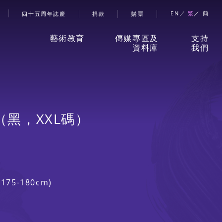
account menu
EN
繁
簡
四十五周年誌慶
捐款
購票
藝術教育
傳媒專區及
支持
資料庫
我們
香港舞蹈團藝術空間」
新聞稿
捐款
（黑，XXL碼）
兒童及少年課程
珍貴回憶
贊助
成人課程
刊物
合作
175-180cm)
伙伴
學校及社區
報導摘要