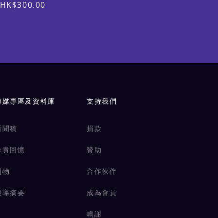
175cm)；兒童150 (適合身高150-
HK$300.00
160cm)
傳媒專區及資料庫
支持我們
新聞稿
捐款
珍貴回憶
贊助
刊物
合作伙伴
報導摘要
成為會員
鳴謝