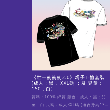
片
《世一衝衝衝2.0》親子T-恤套裝
(成人：黑， XXL碼 ；及 兒童：
150，白)
質料 : 100% 綿質 顏色 : 成人：黑；兒
童：白 尺碼 : 成人XXL碼 (適合身高170-