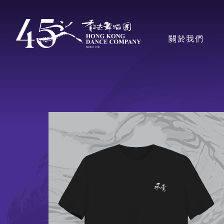
移
至
主導覽en
關於我們
主
內
容
香港舞蹈團
獎項
藝術團隊
董事局、顧問及