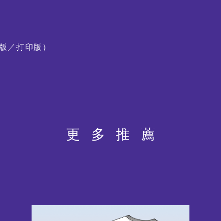
舞動《風雲》：港漫 ╳ 舞
蹈 ╳ 光影體驗
版／打印版）
更多推薦
圖