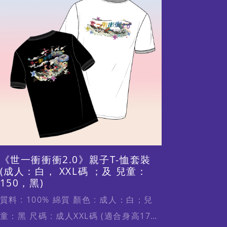
片
《世一衝衝衝2.0》親子T-恤套裝
(成人：白， XXL碼 ；及 兒童：
150，黑)
質料 : 100% 綿質 顏色 : 成人：白；兒
童：黑 尺碼 : 成人XXL碼 (適合身高170-