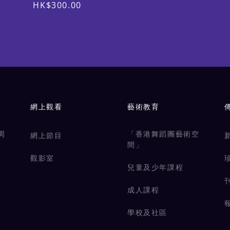
165cm)；兒童150 (適合身高150-
HK$300.00
160cm)
網上觀看
藝術教育
周
「香港舞蹈團藝術空
網上節目
間」
觀影室
兒童及少年課程
成人課程
學校及社區