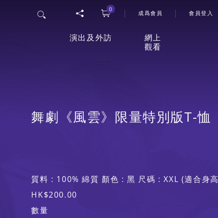
0
User 
搜尋
成爲會員
會員登入
演出及外訪
網上
觀看
香港舞蹈團四十五周年誌慶
「
網上
節目
舞劇《風雲》限量特別版T-恤
26/27年度舞季
觀影
室
最新上演
質料 : 100% 綿質 顏色 : 黑 尺碼 : XXL (適合身高
HK$200.00
延伸活動
數量