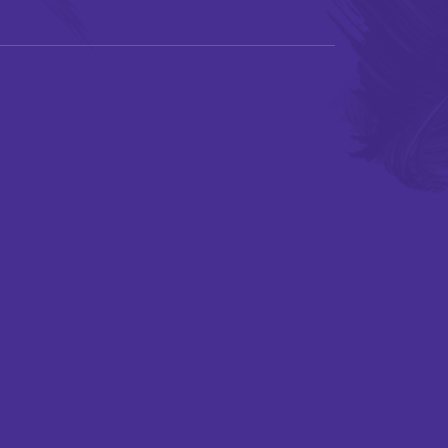
成為
會員
會舞蹈×武術中華文化學
校體藝推廣計劃
鳴謝
教學團隊
紀念
品