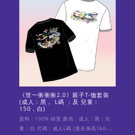
片
《世一衝衝衝2.0》親子T-恤套裝
(成人：黑， L碼 ；及 兒童：
150，白)
質料 : 100% 綿質 顏色 : 成人：黑；兒
童：白 尺碼 : 成人L碼 (適合身高160-