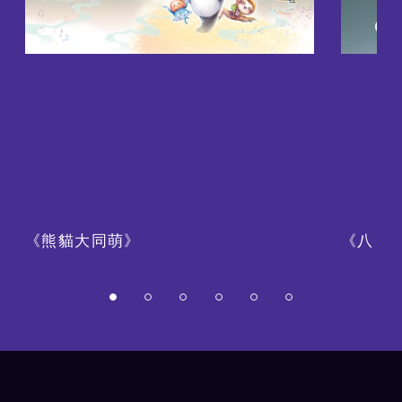
《熊貓大同萌》
《八・