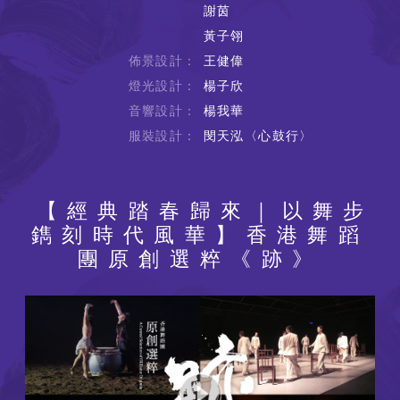
謝茵
黃子翎
佈景設計：
王健偉
燈光設計：
楊子欣
音響設計：
楊我華
服裝設計：
閔天泓〈心鼓行〉
【經典踏春歸來｜以舞步
鐫刻時代風華】香港舞蹈
團原創選粹《跡》