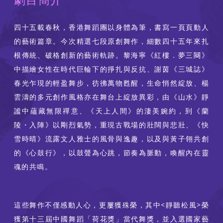
四十五載春秋，香港舞蹈團以身體為筆，書寫一頁頁動人
的藝術篇章。今次精選七段原創舞作，細數四十五年來扎
根傳統、破格創新的藝術軌跡。黎海寧《紅樓．夢三闋》
中描繪女性在時代巨輪下的掙扎與反抗、謝茵《三城誌》
春光乍現的輕盈舞步，彷彿萬物甦醒，生命悄然綻放、楊
雲濤的多元創作風格亦在舞台上綻放異彩，由《山水》靜
謐中蘊藏無限禪意、《天上人間》的淒美婉約，到《蘭
陵・入陣》以剛烈氣勢，重現古戰場的壯闊與悲壯、《快
雪時晴》流露文人雅士的風骨與逸趣，以及與黃子翎共創
的《心鼓行》，以鼓聲為心跳，節奏為脈動，喚醒內在靈
魂的共鳴。
這些舞作不僅感動人心，更屢獲殊榮，其中<靜聽松風>榮
獲第十三屆中國舞蹈「荷花獎」當代舞獎，並入選國家藝