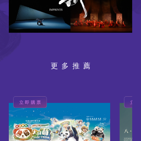
更多推薦
立即購票
立
圖
圖
片
片