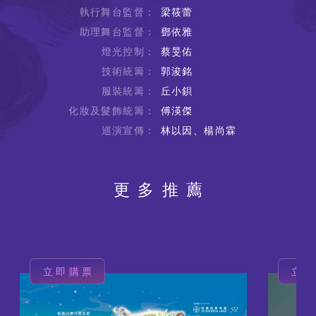
執行舞台監督：
梁筱蕾
助理舞台監督：
鄧依雅
燈光控制：
蔡旻佑
技術統籌：
郭浚銘
服裝統籌：
丘小鋇
化妝及髮飾統籌：
傅渶傑
巡演宣傳：
林以因、楊尚霖
更多推薦
立即購票
立
圖
圖
片
片