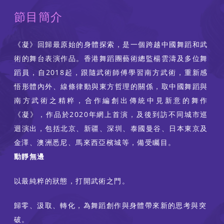
節目簡介
《凝》回歸最原始的身體探索，是一個跨越中國舞蹈和武
術的舞台表演作品。香港舞蹈團藝術總監楊雲濤及多位舞
蹈員，自2018起，跟隨武術師傅學習南方武術，重新感
悟形體內外、線條律動與東方哲理的關係，取中國舞蹈與
南方武術之精粹，合作編創出傳統中見新意的舞作
《凝》，作品於2020年網上首演，及後到訪不同城市巡
迴演出，包括北京、新疆、深圳、泰國曼谷、日本東京及
金澤、澳洲悉尼、馬來西亞檳城等，備受矚目。
動靜無邊
以最純粹的狀態，打開武術之門。
歸零、汲取、轉化，為舞蹈創作與身體帶來新的思考與突
破。