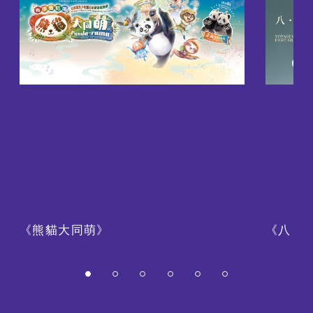
《熊貓大同萌》
《八・