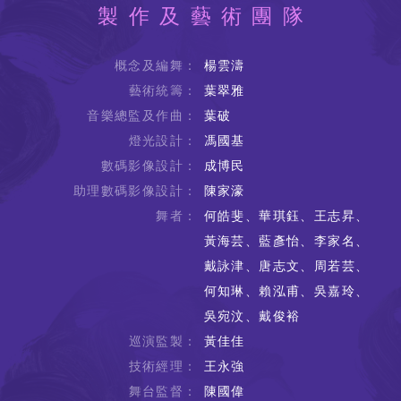
製作及藝術團隊
概念及編舞：
楊雲濤
藝術統籌：
葉翠雅
音樂總監及作曲：
葉破
燈光設計：
馮國基
數碼影像設計：
成博民
助理數碼影像設計：
陳家濠
舞者：
何皓斐、華琪鈺、王志昇、
黃海芸、藍彥怡、李家名、
戴詠津、唐志文、周若芸、
何知琳、賴泓甫、吳嘉玲、
吳宛汶、戴俊裕
巡演監製：
黃佳佳
技術經理：
王永強
舞台監督：
陳國偉