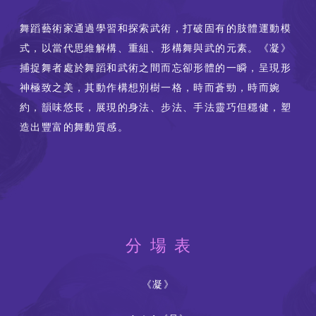
舞蹈藝術家通過學習和探索武術，打破固有的肢體運動模
式，以當代思維解構、重組、形構舞與武的元素。《凝》
捕捉舞者處於舞蹈和武術之間而忘卻形體的一瞬，呈現形
神極致之美，其動作構想別樹一格，時而蒼勁，時而婉
約，韻味悠長，展現的身法、步法、手法靈巧但穩健，塑
造出豐富的舞動質感。
分場表
《凝》