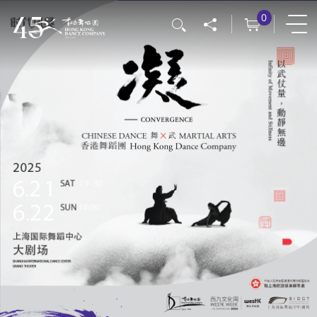
移
0
搜尋
至
主
內
容