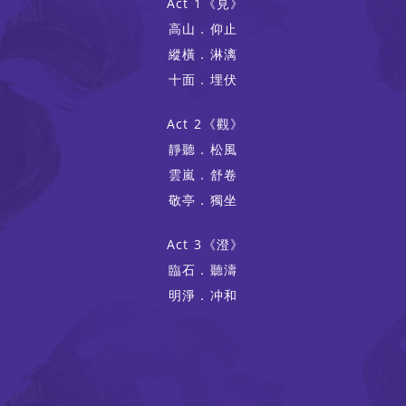
Act 1《見》
高山．仰止
縱橫．淋漓
十面．埋伏
Act 2《觀》
靜聽．松風
雲嵐．舒卷
敬亭．獨坐
Act 3《澄》
臨石．聽濤
明淨．冲和