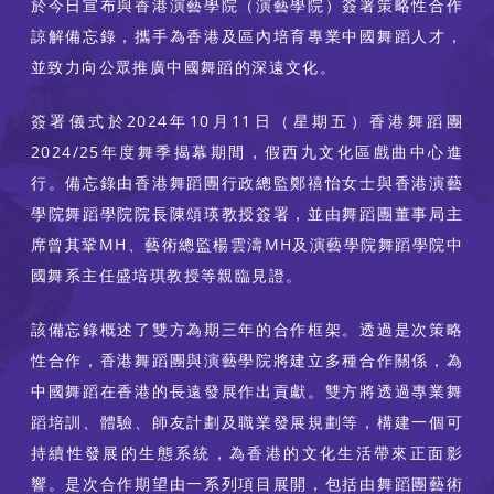
於今日宣布與香港演藝學院（演藝學院）簽署策略性合作
諒解備忘錄，攜手為香港及區內培育專業中國舞蹈人才，
並致力向公眾推廣中國舞蹈的深遠文化。
簽署儀式於2024年10月11日（星期五）香港舞蹈團
2024/25年度舞季揭幕期間，假西九文化區戲曲中心進
行。備忘錄由香港舞蹈團行政總監鄭禧怡女士與香港演藝
學院舞蹈學院院長陳頌瑛教授簽署，並由舞蹈團董事局主
席曾其鞏MH、藝術總監楊雲濤MH及演藝學院舞蹈學院中
國舞系主任盛培琪教授等親臨見證。
該備忘錄概述了雙方為期三年的合作框架。透過是次策略
性合作，香港舞蹈團與演藝學院將建立多種合作關係，為
中國舞蹈在香港的長遠發展作出貢獻。雙方將透過專業舞
蹈培訓、體驗、師友計劃及職業發展規劃等，構建一個可
持續性發展的生態系統，為香港的文化生活帶來正面影
響。是次合作期望由一系列項目展開，包括由舞蹈團藝術