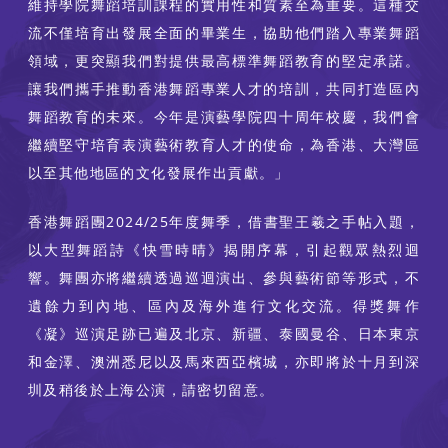
維持學院舞蹈培訓課程的實用性和質素至為重要。這種交
流不僅培育出發展全面的畢業生，協助他們踏入專業舞蹈
領域，更突顯我們對提供最高標準舞蹈教育的堅定承諾。
讓我們攜手推動香港舞蹈專業人才的培訓，共同打造區內
舞蹈教育的未來。今年是演藝學院四十周年校慶，我們會
繼續堅守培育表演藝術教育人才的使命，為香港、大灣區
以至其他地區的文化發展作出貢獻。」
香港舞蹈團2024/25年度舞季，借書聖王羲之手帖入題，
以大型舞蹈詩《快雪時晴》揭開序幕，引起觀眾熱烈迴
響。舞團亦將繼續透過巡迴演出、參與藝術節等形式，不
遺餘力到內地、區內及海外進行文化交流。得獎舞作
《凝》巡演足跡已遍及北京、新疆、泰國曼谷、日本東京
和金澤、澳洲悉尼以及馬來西亞檳城，亦即將於十月到深
圳及稍後於上海公演，請密切留意。