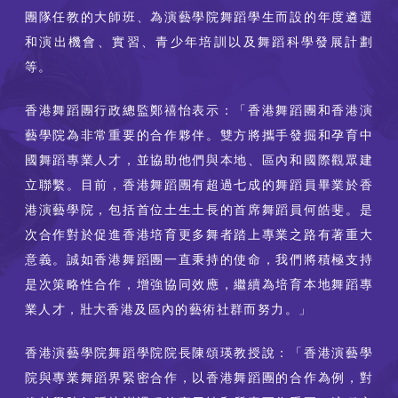
團隊任教的大師班、為演藝學院舞蹈學生而設的年度遴選
和演出機會、實習、青少年培訓以及舞蹈科學發展計劃
等。
香港舞蹈團行政總監鄭禧怡表示：「香港舞蹈團和香港演
藝學院為非常重要的合作夥伴。雙方將攜手發掘和孕育中
國舞蹈專業人才，並協助他們與本地、區內和國際觀眾建
立聯繫。目前，香港舞蹈團有超過七成的舞蹈員畢業於香
港演藝學院，包括首位土生土長的首席舞蹈員何皓斐。是
次合作對於促進香港培育更多舞者踏上專業之路有著重大
意義。誠如香港舞蹈團一直秉持的使命，我們將積極支持
是次策略性合作，增強協同效應，繼續為培育本地舞蹈專
業人才，壯大香港及區內的藝術社群而努力。」
香港演藝學院舞蹈學院院長陳頌瑛教授說：「香港演藝學
院與專業舞蹈界緊密合作，以香港舞蹈團的合作為例，對