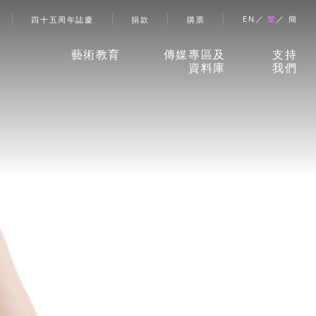
account menu
EN
繁
簡
四十五周年誌慶
捐款
購票
藝術教育
傳媒專區及
支持
資料庫
我們
香港舞蹈團藝術空間」
新聞稿
捐款
兒童及少年課程
珍貴回憶
贊助
成人課程
刊物
合作
伙伴
學校及社區
報導摘要