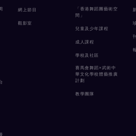
周
「香港舞蹈團藝術空
網上節目
間」
觀影室
兒童及少年課程
成人課程
學校及社區
賽馬會舞蹈×武術中
華文化學校體藝推廣
計劃
台
教學團隊
漫