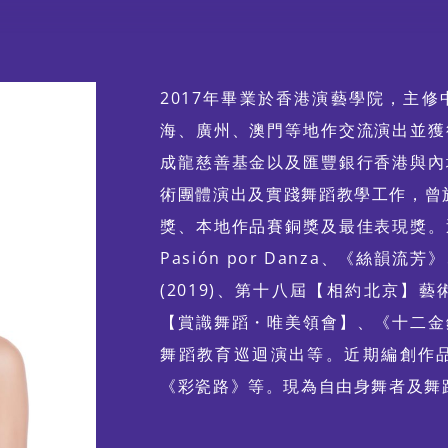
蹈 ╳ 光影體驗
2017年畢業於香港演藝學院，主
海、廣州、澳門等地作交流演出並獲
成龍慈善基金以及匯豐銀行香港與內
術團體演出及實踐舞蹈教學工作，曾於
獎、本地作品賽銅獎及最佳表現獎。
Pasión por Danza、《絲
(2019)、第十八屆【相約北京】
【賞識舞蹈・唯美領會】、《十二金
舞蹈教育巡迴演出等。近期編創作
《彩瓷路》等。現為自由身舞者及舞