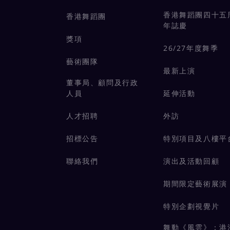
香港舞蹈團四十五
香港舞蹈團
年誌慶
獎項
26/27年度舞季
藝術團隊
最新上演
董事局、顧問及行政
人員
延伸活動
人才招聘
外訪
招標公告
特別項目及八樓平
聯絡我們
演出及活動回顧
期間限定藝術展演
特別企劃視覺片
舞動《風雲》：港