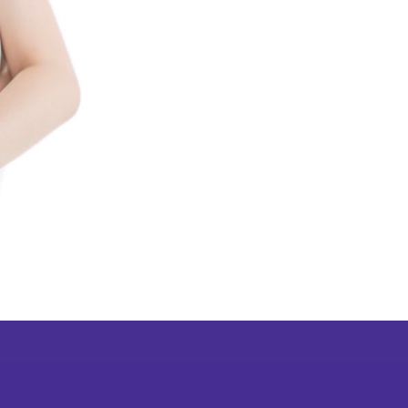
成為
會員
會舞蹈×武術中華文化學
校體藝推廣計劃
鳴謝
教學團隊
紀念
品