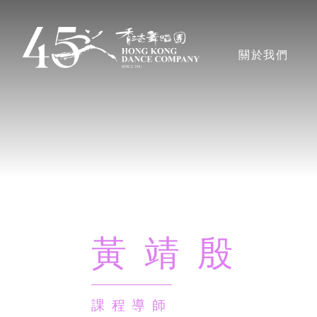
移
至
主導覽en
關於我們
主
內
容
香港舞蹈團
獎項
藝術團隊
黃靖殷
董事局、顧問及
課程導師
行政人員