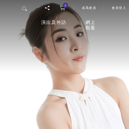
0
User 
搜尋
成爲會員
會員登入
演出及外訪
網上
觀看
香港舞蹈團四十五周年誌慶
「
網上
節目
26/27年度舞季
觀影
室
最新上演
延伸活動