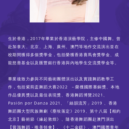
生於香港，2017年畢業於香港演藝學院，主修中國舞。曾
赴加拿大、北京、上海、廣州、澳門等地作交流演出並在
校期間獲得多個獎學金，包括榮獲香港賽馬會獎學金、成
龍慈善基金以及匯豐銀行香港與內地學生交流獎學金等。
畢業後致力參與不同藝術團體演出以及實踐舞蹈教學工
作，包括紫荊盃舞蹈大賽2022 －榮獲國際賽銅獎、本地
作品優異獎以及最佳表現獎、香港舞蹈博覽2021、
Pasión por Danza 2021、「絲韻流芳」2019 、香港
舞蹈團大型民族舞劇《塵埃落定》2019、第十八屆【相約
北京】藝術節《緣起敦煌》、隨香港舞蹈團赴澳門演出
【賞識舞蹈・唯美領會】、《十二金釵》、澳門國際青年