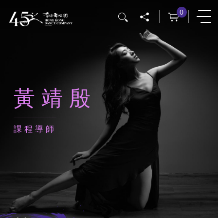
移
0
搜尋
至
主
內
容
黃靖殷
課程導師