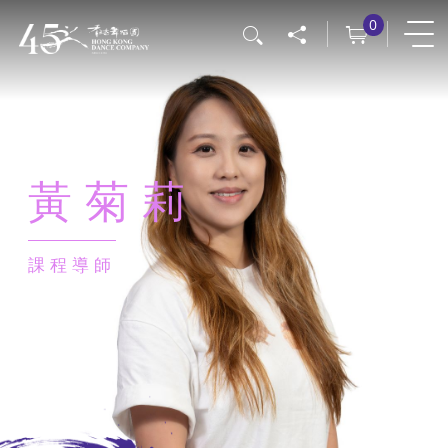
移
0
搜尋
至
主
內
容
黃菊莉
課程導師