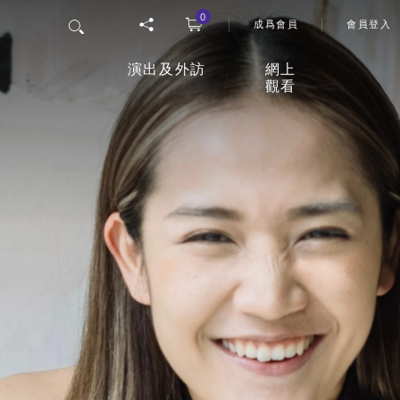
0
User 
搜尋
成爲會員
會員登入
演出及外訪
網上
觀看
香港舞蹈團四十五周年誌慶
「
網上
節目
26/27年度舞季
觀影
室
最新上演
延伸活動