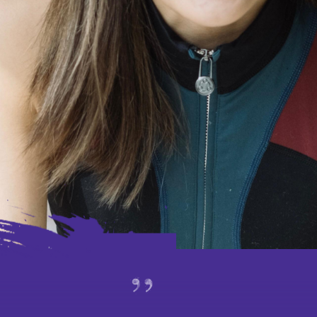
外訪
賽馬
特別項目及八樓平台
演出及活動回顧
期間限定藝術展演
特別企劃視覺片
舞動《風雲》：港漫 ╳ 舞