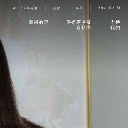
account menu
EN
繁
簡
四十五周年誌慶
捐款
購票
藝術教育
傳媒專區及
支持
資料庫
我們
香港舞蹈團藝術空間」
新聞稿
捐款
兒童及少年課程
珍貴回憶
贊助
成人課程
刊物
合作
伙伴
學校及社區
報導摘要