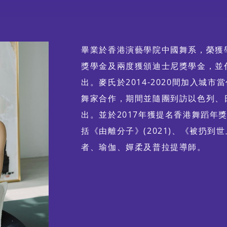
蹈 ╳ 光影體驗
畢業於香港演藝學院中國舞系，榮獲學
獎學金及兩度獲頒迪士尼獎學金，並
出。麥氏於2014-2020間加入城
舞家合作，期間並隨團到訪以色列、
出。並於2017年獲提名香港舞蹈年
括《由離分子》(2021)、《被扔到世
者、瑜伽、嬋柔及普拉提導師。