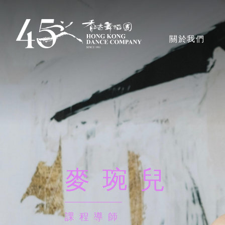
移
至
主導覽en
關於我們
主
內
容
香港舞蹈團
獎項
藝術團隊
麥琬兒
董事局、顧問及
課程導師
行政人員