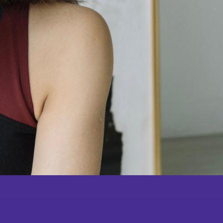
成為
會員
會舞蹈×武術中華文化學
校體藝推廣計劃
鳴謝
教學團隊
紀念
品