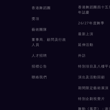
香港舞蹈團四十五
香港舞蹈團
年誌慶
獎項
26/27年度舞季
藝術團隊
最新上演
董事局、顧問及行政
人員
延伸活動
人才招聘
外訪
招標公告
特別項目及八樓平
聯絡我們
演出及活動回顧
期間限定藝術展演
特別企劃視覺片
舞動《風雲》：港