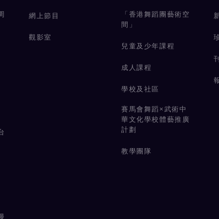
周
「香港舞蹈團藝術空
網上節目
間」
觀影室
兒童及少年課程
成人課程
學校及社區
賽馬會舞蹈×武術中
華文化學校體藝推廣
計劃
台
教學團隊
漫