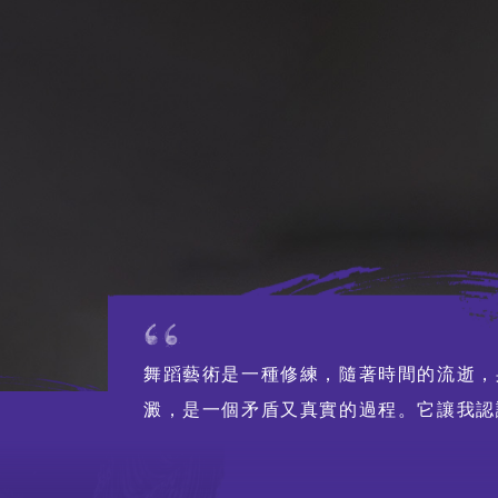
董事局、顧問及
行政人員
人才招聘
招標公告
聯絡我們
舞蹈藝術是一種修練，隨著時間的流逝，
澱，是一個矛盾又真實的過程。它讓我認