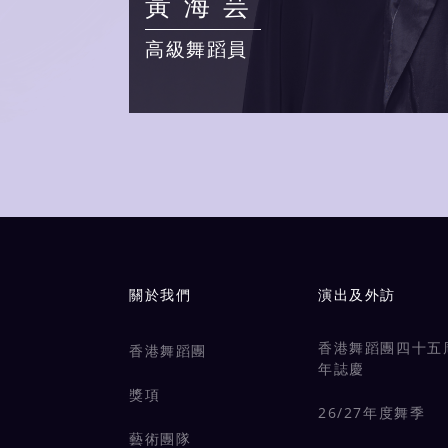
黃海芸
高級舞蹈員
Main navigation
關於我們
演出及外訪
香港舞蹈團四十五
香港舞蹈團
年誌慶
獎項
26/27年度舞季
藝術團隊