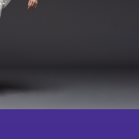
學校及社區
報導摘要
成為
會員
會舞蹈×武術中華文化學
校體藝推廣計劃
鳴謝
教學團隊
紀念
品