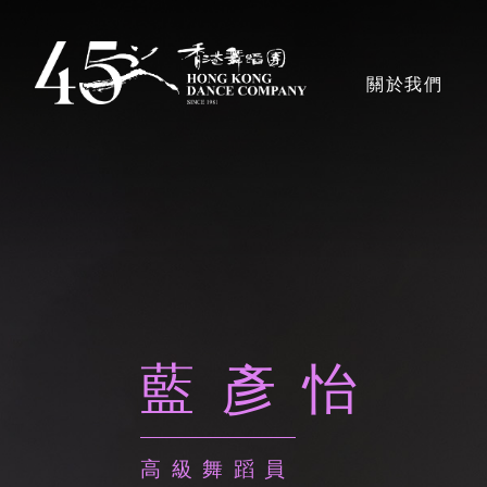
移
至
主導覽en
關於我們
主
內
容
香港舞蹈團
獎項
藍彥怡
藝術團隊
高級舞蹈員