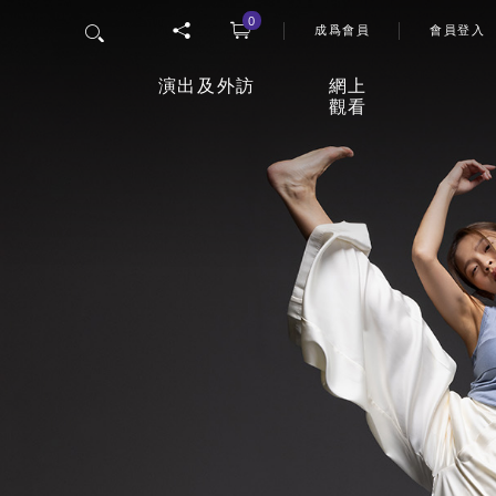
0
User 
搜尋
成爲會員
會員登入
演出及外訪
網上
觀看
香港舞蹈團四十五周年誌慶
「
網上
節目
26/27年度舞季
觀影
室
最新上演