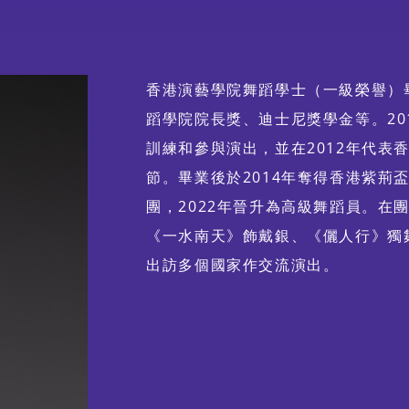
特別企劃視覺片
香港演藝學院舞蹈學士（一級榮譽）
蹈學院院長獎、迪士尼獎學金等。20
舞動《風雲》：港漫 ╳ 舞
訓練和參與演出，並在2012年代表
蹈 ╳ 光影體驗
節。畢業後於2014年奪得香港紫荊
團，2022年晉升為高級舞蹈員。在
《一水南天》飾戴銀、《儷人行》獨
出訪多個國家作交流演出。