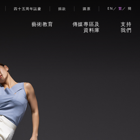
account menu
EN
繁
簡
四十五周年誌慶
捐款
購票
藝術教育
傳媒專區及
支持
資料庫
我們
香港舞蹈團藝術空間」
新聞稿
捐款
兒童及少年課程
珍貴回憶
贊助
成人課程
刊物
合作
伙伴