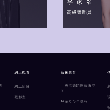
李家名
高級舞蹈員
網上觀看
藝術教育
周
「香港舞蹈團藝術空
網上節目
間」
觀影室
兒童及少年課程