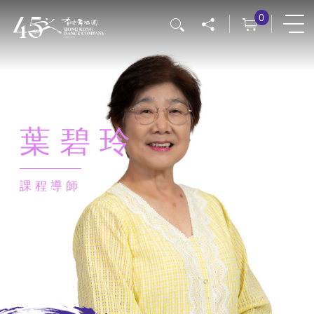
移
0
搜尋
至
主
內
容
葉碧玲
課程導師