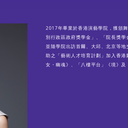
舞動《風雲》：港漫 ╳ 舞
蹈 ╳ 光影體驗
2017年畢業於香港演藝學院，獲頒
別行政區政府獎學金」、「院長獎學
並隨學院出訪首爾、大邱、北京等地交
助之「藝術人才培育計劃」加入香港
女・幽魂》、「八樓平台」《境》及