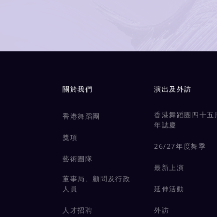
Main navigation
關於我們
演出及外訪
香港舞蹈團四十五
香港舞蹈團
年誌慶
獎項
26/27年度舞季
藝術團隊
最新上演
董事局、顧問及行政
人員
延伸活動
人才招聘
外訪