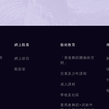
網上觀看
藝術教育
周
「香港舞蹈團藝術空
網上節目
間」
觀影室
兒童及少年課程
成人課程
學校及社區
賽馬會舞蹈×武術中