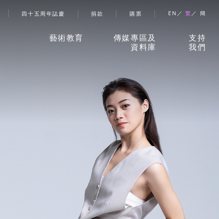
account menu
EN
繁
簡
四十五周年誌慶
捐款
購票
藝術教育
傳媒專區及
支持
資料庫
我們
香港舞蹈團藝術空間」
新聞稿
捐款
兒童及少年課程
珍貴回憶
贊助
成人課程
刊物
合作
伙伴
學校及社區
報導摘要