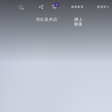
0
User 
搜尋
成爲會員
會員登入
演出及外訪
網上
觀看
香港舞蹈團四十五周年誌慶
「
網上
節目
26/27年度舞季
觀影
室
最新上演
延伸活動