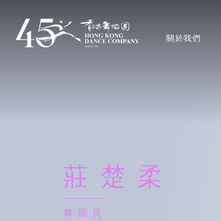
移
至
主導覽en
關於我們
主
內
容
香港舞蹈團
獎項
莊楚柔
藝術團隊
董事局、顧問及
舞蹈員