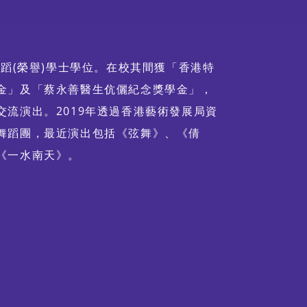
舞蹈(榮譽)學士學位。在校其間獲「香港特
金」及「蔡永善醫生伉儷紀念獎學金」，
流演出。2019年透過香港藝術發展局資
舞蹈團，最近演出包括《弦舞》、《倩
《一水南天》。