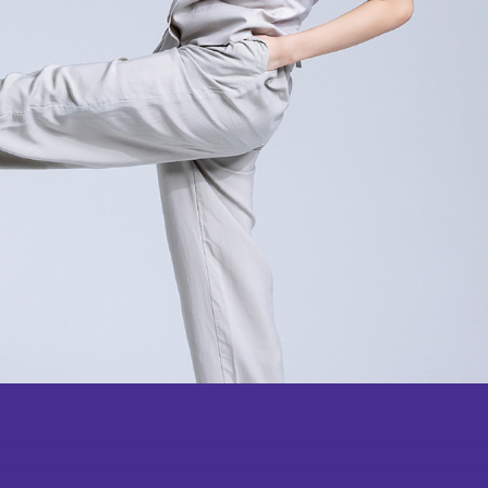
成為
會員
會舞蹈×武術中華文化學
校體藝推廣計劃
鳴謝
教學團隊
紀念
品