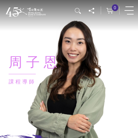
移
0
搜尋
至
主
內
容
周子恩
課程導師