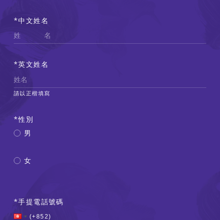
中文姓名
英文姓名
請以正楷填寫
性別
男
女
手提電話號碼
Country Code
(+852)