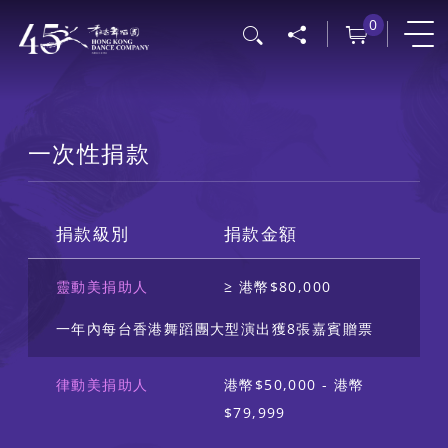
移
0
搜尋
至
主
內
容
一次性捐款
捐款級別
捐款金額
靈動美捐助人
≥ 港幣$80,000
一年內每台香港舞蹈團大型演出獲8張嘉賓贈票
律動美捐助人
港幣$50,000 - 港幣
$79,999