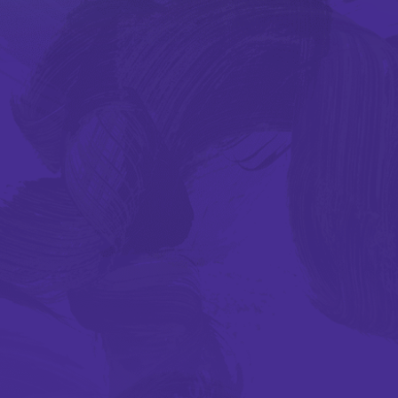
期间限定艺术展演
特别企划视觉片
舞动《风云》：港漫 ╳ 舞
蹈 ╳ 光影体验