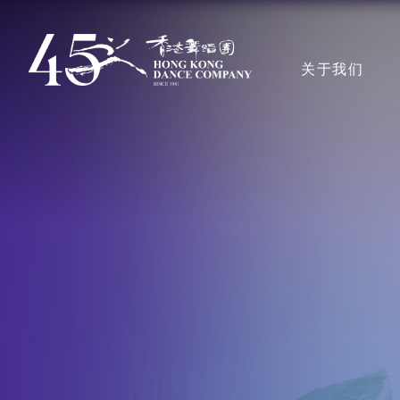
跳
转
主導覽en
关于我们
到
主
要
内
香港舞蹈团
容
奖项
艺术团队