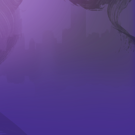
刊物
合作
伙伴
学校及社区
报导摘要
成为
会员
会舞蹈×武术中华文化学
校体艺推广计划
鸣谢
虚拟教室
纪念
品