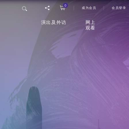
0
使用者
搜寻
成为会员
会员登录
演出及外访
网上
观看
香港舞蹈团四十五周年志庆
「
网上
节目
26/27年度舞季
观影
室
最新上演