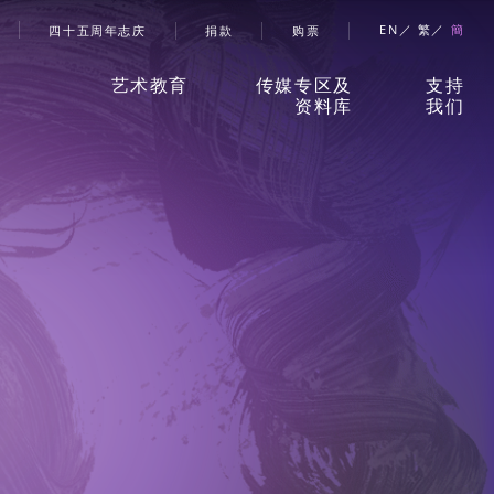
帐号选单
EN
繁
簡
四十五周年志庆
捐款
购票
艺术教育
传媒专区及
支持
资料库
我们
香港舞蹈团艺术空间」
新闻稿
捐款
儿童及少年课程
珍贵回忆
赞助
成人课程