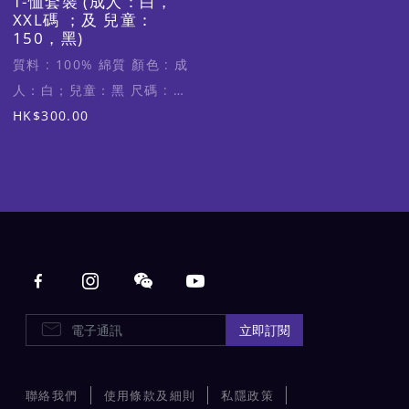
T-恤套裝 (成人：白，
XXL碼 ；及 兒童：
150，黑)
質料 : 100% 綿質 顏色 : 成
人：白；兒童：黑 尺碼 : 成
人XXL碼 (適合身高170-
HK$300.00
175cm)；兒童150 (適合身
高150-160cm)
Main navigation
E-Newsletters
立即訂閱
聯絡我們
使用條款及細則
私隱政策