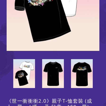
《世一衝衝衝2.0》親子T-恤套裝 (成