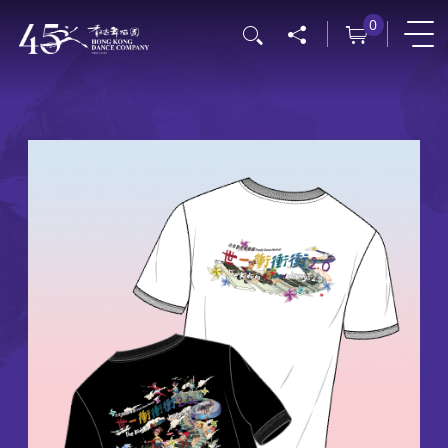
移
0
搜尋
至
主
內
容