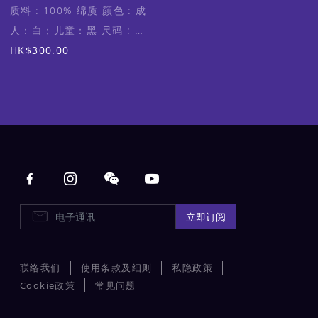
质料 : 100% 绵质 颜色 : 成
人：白；儿童：黑 尺码 : 成
人XXL码 (适合身高170-
HK$300.00
175cm)；儿童150 (适合身
高150-160cm)
Main navigation
电子通讯
立即订阅
联络我们
使用条款及细则
私隐政策
Cookie政策
常见问题