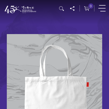
跳
0
搜寻
转
到
主
要
内
容