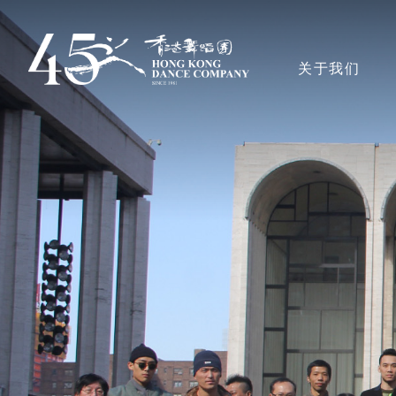
跳
转
主導覽en
关于我们
到
主
要
香港舞蹈团
内
容
奖项
艺术团队
董事局、顾问及
行政人员