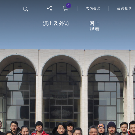
0
使用者
搜寻
成为会员
会员登录
演出及外访
网上
观看
香港舞蹈团四十五周年志庆
「
网上
节目
26/27年度舞季
观影
室
最新上演
延伸活动