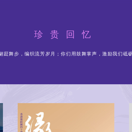
舞动《风云》：港漫 ╳ 舞
蹈 ╳ 光影体验
珍贵回忆
翩跹舞步，编织流芳岁月；你们用鼓舞掌声，激励我们砥