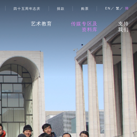
帐号选单
EN
繁
簡
四十五周年志庆
捐款
购票
艺术教育
传媒专区及
支持
资料库
我们
香港舞蹈团艺术空间」
新闻稿
捐款
儿童及少年课程
珍贵回忆
赞助
成人课程
刊物
合作
伙伴
学校及社区
报导摘要