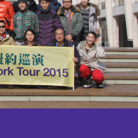
成为
会员
会舞蹈×武术中华文化学
校体艺推广计划
鸣谢
虚拟教室
纪念
品
教学团队