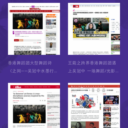
家兼上台跳舞
香港舞蹈团大型舞蹈诗
王菀之跨界香港舞蹈团遇
《之间──吴冠中水墨行》
上吴冠中 一场舞蹈/光影/
联袂作曲家王菀之与法国
水墨的时空对话
光影艺术家 跨时空再现吴
冠中艺术精粹