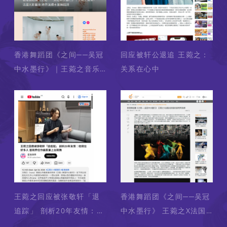
香港舞蹈团《之间──吴冠
回应被轩公退追 王菀之：
中水墨行》｜王菀之音乐×
关系在心中
法国光影艺术 跨界演绎水
墨舞蹈诗
王菀之回应被张敬轩「退
香港舞蹈团《之间──吴冠
追踪」 剖析20年友情：他
中水墨行》 王菀之X法国
背住好多人 首跨界任作曲
光影艺术家跨界演绎