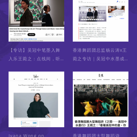
【专访】吴冠中笔墨入舞
香港舞蹈团总监杨云涛x王
入乐王菀之：点线间，听
菀之专访｜吴冠中水墨成
见水墨旋律 | 2026
舞蹈诗《之间》
Ivana Wong on
香港舞蹈团大型舞蹈诗