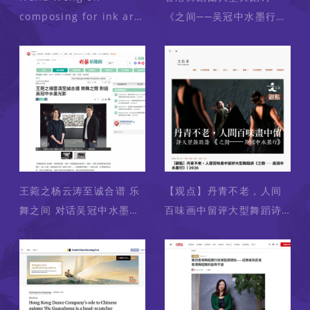
composing for ink art:
《之间──吴冠中水墨行》
A dialogue between
王菀之：「看着吴冠中的
dance, music and Wu
画，你几乎能听见音
Guanzhong
乐。」
王菀之杨云涛至诚合谱 乐
【观点】丹青不老，人间
舞之间 对话吴冠中水墨光
百味画中留评大型舞蹈诗
影
《之间──吴冠中水墨
行》| 2026