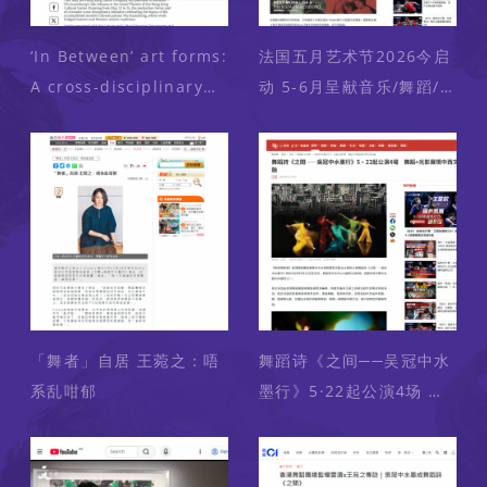
‘In Between’ art forms:
法国五月艺术节2026今启
A cross-disciplinary
动 5-6月呈献音乐/舞蹈/美
journey inspired by
食荟等文艺盛宴
Wu Guanzhong
「舞者」自居 王菀之：唔
舞蹈诗《之间──吴冠中水
系乱咁郁
墨行》5·22起公演4场 舞
蹈+光影展现中西文化交融