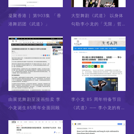
凝聚香港 | 第903集 「香
大型舞剧《武道》 以身体
港舞蹈团《武道》」
勾勒李小龙的「无限」哲
学
由展览舞剧至漫画拍卖 李
李小龙 85 周年特备节目
小龙诞生85周年全面回顾
《武道》── 李小龙的有
法与无限：演前分享会