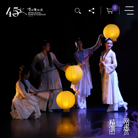
跳
0
搜寻
转
到
主
要
内
容
精湛演出
网上尽赏