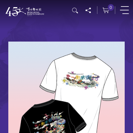
跳
0
搜寻
转
到
主
要
内
容