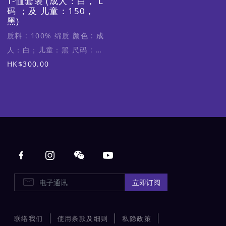
T-恤套装 (成人：白， L
码 ；及 儿童：150，
黑)
质料 : 100% 绵质 颜色 : 成
人：白；儿童：黑 尺码 : 成
人L码 (适合身高160-
HK$300.00
165cm)；儿童150 (适合身
高150-160cm)
Main navigation
电子通讯
立即订阅
联络我们
使用条款及细则
私隐政策