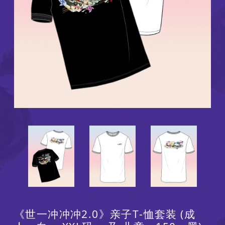
《世一冲冲冲2.0》亲子T-恤套装 (成