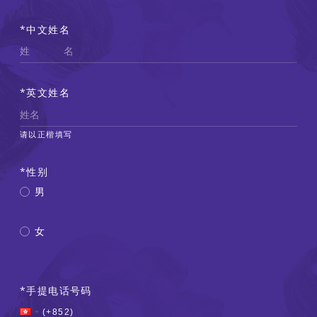
中文姓名
英文姓名
请以正楷填写
性别
男
女
手提电话号码
Country Code
(+852)