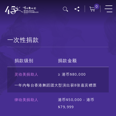
跳
0
搜寻
转
到
主
要
一次性捐款
内
容
捐款级别
捐款金额
灵动美捐助人
≥ 港币$80,000
一年内每台香港舞蹈团大型演出获8张嘉宾赠票
律动美捐助人
港币$50,000 - 港币
$79,999