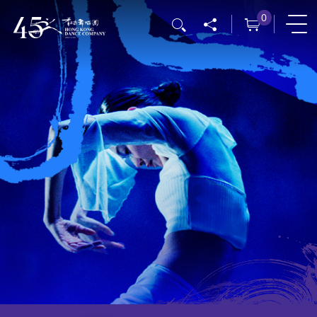
跳
0
搜寻
转
到
主
要
内
容