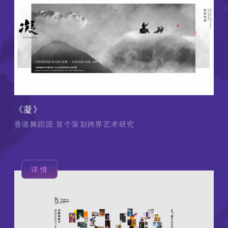
《凝》
香港舞蹈团 首个策划跨界艺术研究
详情