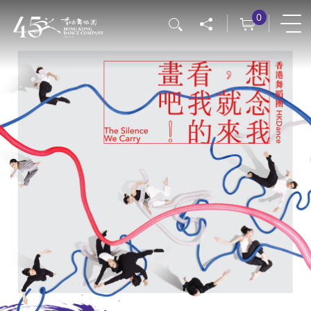
跳
0
搜寻
转
到
主
要
内
容