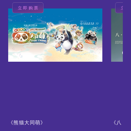
立即购票
立
图
图
像
像
《熊猫大同萌》
《八・