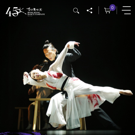
跳
0
搜寻
转
到
主
要
内
容