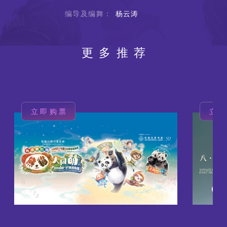
编导及编舞：
杨云涛
更多推荐
立即购票
立
图
图
像
像