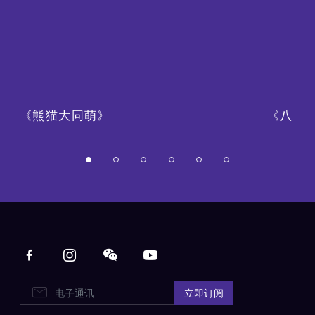
《熊猫大同萌》
《八・
Main navigation
电子通讯
立即订阅