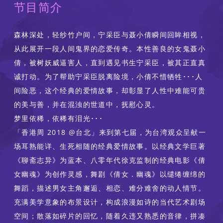
节目简介
森林深处，轻纱竹户间，宁采臣与聂小倩瞬间回眸相视，
从此展开一段人间鬼界的恋爱传奇。本性善良的女鬼聂小
倩，被树妖威逼害人，直到遇见书生宁采臣，被其正直真
诚打动。为了帮助宁采臣脱离险境，小倩不惜牺牲･･･人
间险恶，这个经典的爱情故事，却彰显了人性中难能可贵
的美与善，并在混浊的世道中，抚慰心灵。
梦里依稀，依稀有泪光･･･
「香港周 2018 @台北」来到第七届，为台湾观众呈献一
场耳熟能详、生死相随的经典爱情故事。以经典文学巨著
《聊斋志异》为蓝本、八零年代徐克监制的经典电影《倩
女幽魂》为创作灵感，舞剧《倩女．幽魂》以缱绻缠绵的
舞蹈，描述男女主角邂逅、相恋、难分难舍的动人情节。
充满美学意象的布景设计，构成浪漫如诗的当代艺术剧场
空间；散落如碎片的回忆，随着久违又熟悉的音律，拼凑