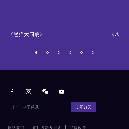
《熊猫大同萌》
《八・
Main navigation
电子通讯
立即订阅
联络我们
使用条款及细则
私隐政策