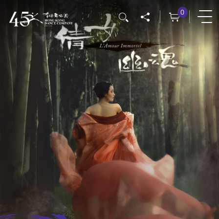
跳
0
搜寻
转
到
主
要
内
容