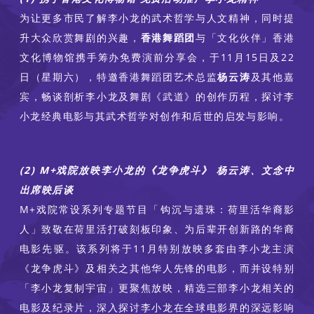
为让更多市民了解李小龙的武术哲学与人文精神，同时提
升大众欣赏舞剧的兴趣，
香港舞蹈团
与「文化伙伴」香港
文化博物馆携手筹办免费演前分享会，于11月15日及22
日（星期六），特邀香港舞蹈团艺术总监
杨云涛
及其他嘉
宾，畅谈剖析李小龙及舞剧《武道》的创作历程，探讨李
小龙经典电影与其武术哲学对创作和后世的启发与影响。
(2) M+戏院放映李小龙的《龙争虎斗》 杨云涛、文念中
出席映后谈
M+戏院常设系列专题节目「钩沉与遗珠：荷里活华裔影
人」致敬在荷里活打破刻板印象、为后辈开创新路的华裔
电影先驱。该系列将于11月特别放映多套由李小龙主演
《龙争虎斗》及相关之其他华人先锋的电影，而并设特别
「李小龙复制宇宙」更聚焦放映，精选三部李小龙相关的
电影及纪录片，深入探讨李小龙在全球电影界的深远影响