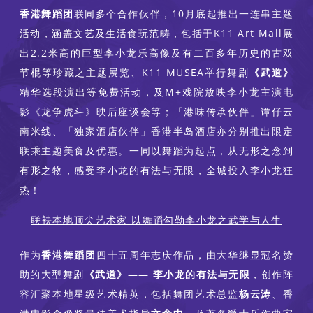
香港舞蹈团
联同多个合作伙伴，10月底起推出一连串主题
活动，涵盖文艺及生活食玩范畴，包括于K11 Art Mall展
出2.2米高的巨型李小龙乐高像及有二百多年历史的古双
节棍等珍藏之主题展览、K11 MUSEA举行舞剧
《武道》
精华选段演出等免费活动，及M+戏院放映李小龙主演电
影《龙争虎斗》映后座谈会等；「港味传承伙伴」谭仔云
南米线、「独家酒店伙伴」香港半岛酒店亦分别推出限定
联乘主题美食及优惠。一同以舞蹈为起点，从无形之念到
有形之物，感受李小龙的有法与无限，全城投入李小龙狂
热！
联袂本地顶尖艺术家 以舞蹈勾勒李小龙之武学与人生
作为
香港舞蹈团
四十五周年志庆作品，由大华继显冠名赞
助的大型舞剧
《武道》—— 李小龙的有法与无限
，创作阵
容汇聚本地星级艺术精英，包括舞团艺术总监
杨云涛
、香