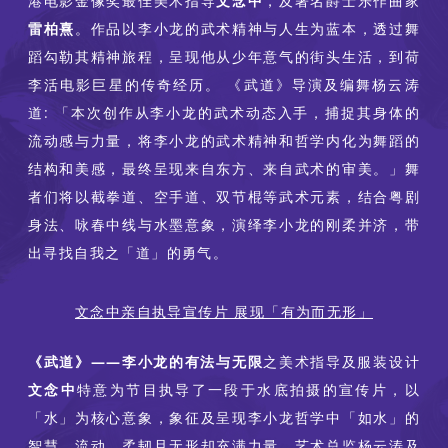
港电影金像奖最佳美术指导
文念中
，及著名爵士乐作曲家
雷柏熹
。作品以李小龙的武术精神与人生为蓝本，透过舞
蹈勾勒其精神旅程，呈现他从少年意气的街头生活，到荷
李活电影巨星的传奇经历。 《武道》导演及编舞杨云涛
道: 「本次创作从李小龙的武术动态入手，捕捉其身体的
流动感与力量，将李小龙的武术精神和哲学内化为舞蹈的
结构和美感，最终呈现来自东方、来自武术的审美。」舞
者们将以截拳道、空手道、双节棍等武术元素，结合粤剧
身法、咏春中线与水墨意象，演绎李小龙的刚柔并济，带
出寻找自我之「道」的勇气。
文念中亲自执导宣传片 展现「有为而无形」
《武道》——李小龙的有法与无限
之美术指导及服装设计
文念中
特意为节目执导了一段于水底拍摄的宣传片，以
「水」为核心意象，象征及呈现李小龙哲学中「如水」的
智慧，流动、柔韧且无形却充满力量。艺术总监杨云涛及