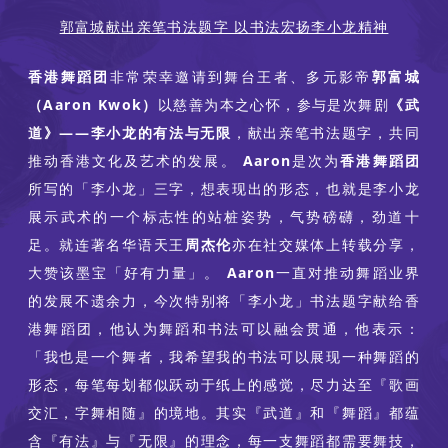
郭富城献出亲笔书法题字 以书法宏扬李小龙精神
香港舞蹈团
非常荣幸邀请到舞台王者、多元影帝
郭富城
（Aaron Kwok）
以慈善为本之心怀，参与是次舞剧
《武
道》——李小龙的有法与无限
，献出亲笔书法题字，共同
推动香港文化及艺术的发展。
Aaron
是次为
香港舞蹈团
所写的「李小龙」三字，想表现出的形态，也就是李小龙
展示武术的一个标志性的站桩姿势，气势磅礴，劲道十
足。就连著名华语天王
周杰伦
亦在社交媒体上转载分享，
大赞该墨宝「好有力量」。
Aaron
一直对推动舞蹈业界
的发展不遗余力，今次特别将「李小龙」书法题字献给香
港舞蹈团，他认为舞蹈和书法可以融会贯通，他表示：
「我也是一个舞者，我希望我的书法可以展现一种舞蹈的
形态，每笔每划都似跃动于纸上的感觉，尽力达至『歌画
交汇，字舞相随』的境地。其实『武道』和『舞蹈』都蕴
含『有法』与『无限』的理念，每一支舞蹈都需要舞技，