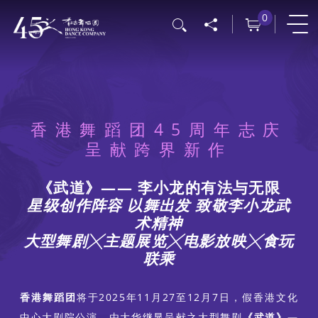
跳
0
搜寻
转
到
主
要
内
香港舞蹈团45周年志庆
容
呈献跨界新作
《武道》—— 李小龙的有法与无限
星级创作阵容 以舞出发 致敬李小龙武
术精神
大型舞剧╳主题展览╳电影放映╳食玩
联乘
香港舞蹈团
将于2025年11月27至12月7日，假香港文化
中心大剧院公演，由大华继显呈献之大型舞剧
《武道》—