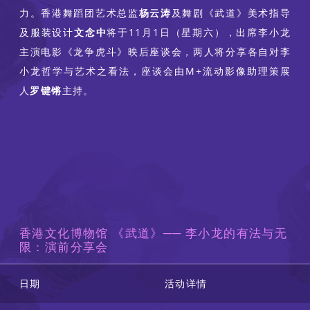
力。香港舞蹈团艺术总监
杨云涛
及舞剧《武道》美术指导
及服装设计
文念中
将于11月1日（星期六），出席李小龙
主演电影《龙争虎斗》映后座谈会，两人将分享各自对李
小龙哲学与艺术之看法，座谈会由M+流动影像助理策展
人
罗键锵
主持。
香港文化博物馆 《武道》── 李小龙的有法与无
限：演前分享会
日期
活动详情