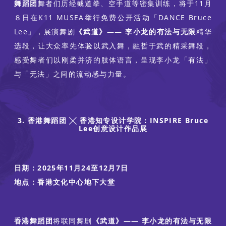
舞蹈团
舞者们历经截道拳、空手道等密集训练，将于11月
８日在K11 MUSEA举行免费​​公开活动「DANCE Bruce
Lee」，展演舞剧
《武道》—— 李小龙的有法与无限
精华
选段，让大众率先体验以武入舞，融哲于武的精采舞段，
感受舞者们以刚柔并济的肢体语言，呈现李小龙「有法」
与「无法」之间的流动感与力量。
3. 香港舞蹈团 ╳ 香港知专设计学院：INSPIRE Bruce
Lee创意设计作品展
日期：2025年11月24至12月7日
地点：香港文化中心地下大堂
香港舞蹈团
将联同舞剧
《武道》—— 李小龙的有法与无限