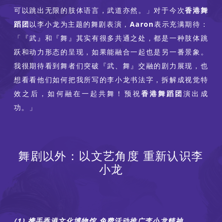
可以跳出无限的肢体语言，武道亦然。」对于今次
香港舞
蹈团
以李小龙为主题的舞剧表演，
Aaron
表示充满期待：
「『武』和『舞』其实有很多共通之处，都是一种肢体跳
跃和动力形态的呈现，如果能融合一起也是另一番景象。
我很期待看到舞者们突破『武、舞』交融的剧力展现，也
想看看他们如何把我所写的李小龙书法字，拆解成视觉特
效之后，如何融在一起共舞！预祝
香港舞蹈团
演出成
功。」
舞剧以外：以文艺角度 重新认识李
小龙
(1) 携手香港文化博物馆 免费活动推广李小龙精神