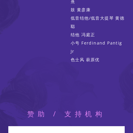
熹
鼓 黄彦康
低音结他/低音大提琴 黄德
聪
结他 冯庭正
小号 Ferdinand Pantig
Jr
色士风 萩原优
赞助 / 支持机构