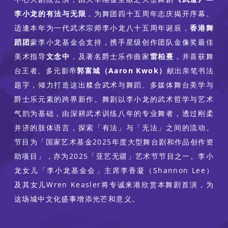
李小龙的有法与无限
，为舞团四十五周年志庆揭开序幕。
适逢本年为一代武术宗师李小龙八十五周年诞辰，
香港舞
蹈团
蒙李小龙基金会支持，携手星级创作团队金像奖最佳
美术指导
文念中
，及著名爵士乐作曲家
雷柏熹
，并喜获舞
台王者、多元影帝
郭富城（Aaron Kwok）
献出亲笔书法
题字，倾力打造这出糅合武术与舞蹈、多媒体舞台美学与
爵士乐元素的跨界新作。舞剧以李小龙的武术哲学与艺术
气韵为基础，由深耕武术训练八年的专业舞者，透过刚柔
并济的肢体语言，探索「有法」与「无法」之间的流动。
节目为「国家艺术基金2025年度大型舞台剧和作品创作资
助项目」，亦为2025「亚艺无疆」艺术节节目之一。李小
龙女儿「李小龙基金会」主席李香凝（Shannon Lee）
及其女儿Wren Keasler将专诚来港欣赏本舞剧首演，为
这场城中文化盛事增添光芒和意义。