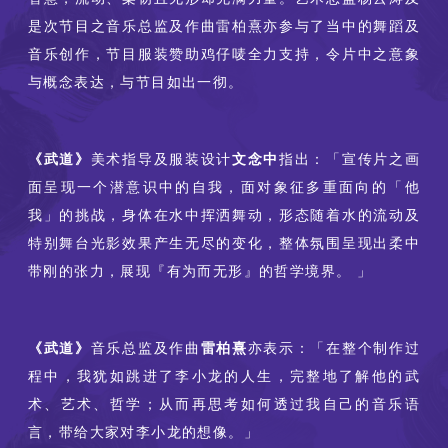
是次节目之音乐总监及作曲雷柏熹亦参与了当中的舞蹈及
音乐创作，节目服装赞助鸡仔唛全力支持，令片中之意象
与概念表达，与节目如出一彻。
《武道》
美术指导及服装设计
文念中
指出：「宣传片之画
面呈现一个潜意识中的自我，面对象征多重面向的「他
我」的挑战，身体在水中挥洒舞动，形态随着水的流动及
特别舞台光影效果产生无尽的变化，整体氛围呈现出柔中
带刚的张力，展现『有为而无形』的哲学境界。 」
《武道》
音乐总监及作曲
雷柏熹
亦表示：「在整个制作过
程中，我犹如跳进了李小龙的人生，完整地了解他的武
术、艺术、哲学；从而再思考如何透过我自己的音乐语
言，带给大家对李小龙的想像。」