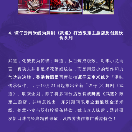
4. 谭仔云南米线为舞剧《武道》打造限定主题店及创意饮
食系列
武道，化繁复为简璞；味道，从百炼成极致。对李小龙而
言，真功夫并非追求花俏或炫技，而是用最少的动作和力
气达致决胜，
香港舞蹈团
再度伙拍
谭仔云南米线
为「港味
传承伙伴」，于10月21日起推出全新「谭仔 ╳ 舞剧《武
道》」联乘企划，除了将多间分店改装成
舞剧《武道》
限
定主题店，并特意推出一系列期间限定全新酸辣金汤米
线、创意小食与双打柠檬茶特饮，截击众人味蕾，透过研
发新口味向经典精神致敬，及跨界协作推广香港特色！