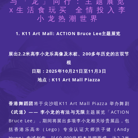
与「龙」同行：主题展览
x生活食玩买 全情投入李
小龙热潮世界
1. K11 Art Mall: ACTION Bruce Lee主题展览
展出2.2米高李小龙乐高像及木桩、200多年历史的古双节
棍
日期：2025年10月21日至11月3日
地点：K11 Art Mall Piazza
香港舞蹈团
将于尖沙咀K11 Art Mall Piazza 举办舞剧
《武道》—— 李小龙的有法与无限
主题展览「ACTION
Bruce Lee」，期间将展出多项李小龙相关珍贵展品，包
括香港乐高®️（Lego）专业认证大师洪子健（Andy
Hung）专诚创作，以60,000块积木并砌而成，达2.2米