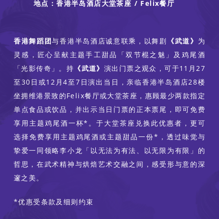
地点：香港半岛酒店大堂茶座 / Felix餐厅
香港舞蹈团
与香港半岛酒店诚意联乘，以舞剧
《武道》
为
灵感，匠心呈献主题手工甜品「双节棍之魅」及鸡尾酒
「光影传奇」。持
《武道》
演出门票之观众，可于11月27
至30日或12月4至7日演出当日，亲临香港半岛酒店28楼
坐拥维港景致的Felix餐厅或大堂茶座，惠顾最少两款指定
单点食品或饮品，并出示当日门票的正本票尾，即可免费
享用主题鸡尾酒一杯*。于大堂茶座兑换此优惠者，更可
选择免费享用主题鸡尾酒或主题甜品一份*，透过味觉与
挚爱一同领略李小龙「以无法为有法、以无限为有限」的
哲思，在武术精神与烘焙艺术交融之间，感受形与意的深
邃之美。
*优惠受条款及细则约束