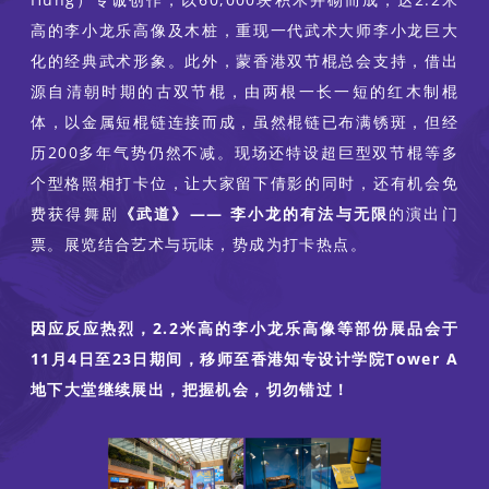
高的李小龙乐高像及木桩，重现一代武术大师李小龙巨大
化的经典武术形象。此外，蒙香港双节棍总会支持，借出
源自清朝时期的古双节棍，由两根一长一短的红木制棍
体，以金属短棍链连接而成，虽然棍链已布满锈斑，但经
历200多年气势仍然不减。现场还特设超巨型双节棍等多
个型格照相打卡位，让大家留下倩影的同时，还有机会免
费获得舞剧
《武道》—— 李小龙的有法与无限
的演出门
票。展览结合艺术与玩味，势成为打卡热点。
因应反应热烈，2.2米高的李小龙乐高像等部份展品会于
11月4日至23日期间，移师至香港知专设计学院Tower A
地下大堂继续展出，把握机会，切勿错过！