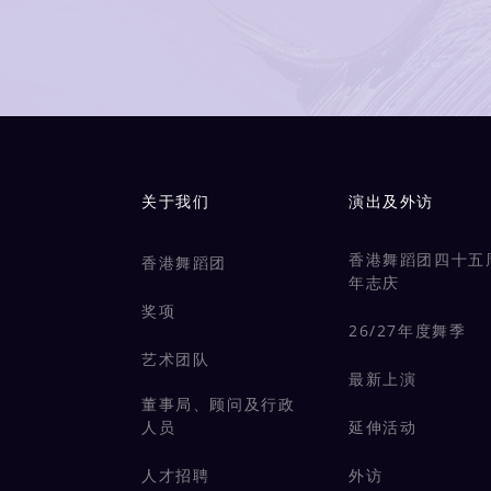
Main navigation
关于我们
演出及外访
香港舞蹈团四十五
香港舞蹈团
年志庆
奖项
26/27年度舞季
艺术团队
最新上演
董事局、顾问及行政
人员
延伸活动
人才招聘
外访