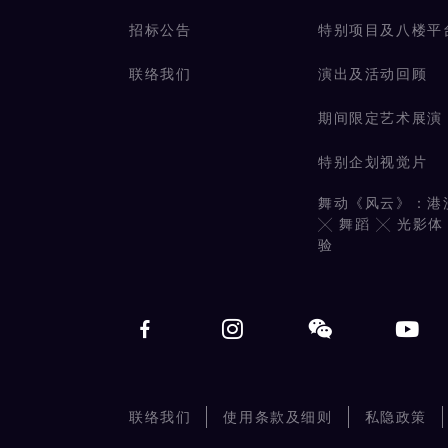
招标公告
特别项目及八楼平
联络我们
演出及活动回顾
期间限定艺术展演
特别企划视觉片
舞动《风云》：港
╳ 舞蹈 ╳ 光影体
验
联络我们
使用条款及细则
私隐政策