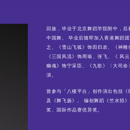
舞动《风云》：港漫 ╳ 舞
蹈 ╳ 光影体验
回族，毕业于北京舞蹈学院附中，后
中国舞。 毕业后随即加入香港舞蹈团
之、《雪山飞狐》饰田归农、《神雕
《三国风流》饰周瑜、张飞、《 风
幽魂》饰宁采臣、《九歌》〈大司命
演。
曾参与「八楼平台」创作演出包括《
及《舞飞扬》。 编创舞蹈《竺水招》
奖、国际作品赛优异奖。