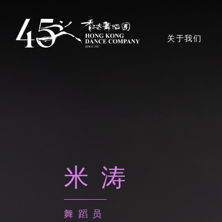
跳
转
主導覽en
关于我们
到
主
要
香港舞蹈团
内
容
奖项
米涛
艺术团队
董事局、顾问及
舞蹈员