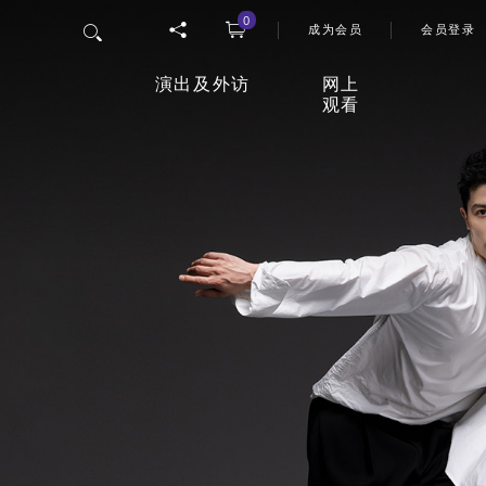
0
使用者
搜寻
成为会员
会员登录
演出及外访
网上
观看
香港舞蹈团四十五周年志庆
「
网上
节目
26/27年度舞季
观影
室
最新上演
延伸活动