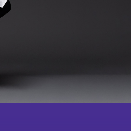
成为
会员
会舞蹈×武术中华文化学
校体艺推广计划
鸣谢
虚拟教室
纪念
品
教学团队