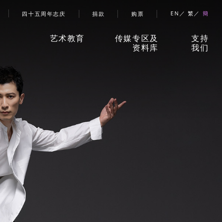
帐号选单
EN
繁
簡
四十五周年志庆
捐款
购票
艺术教育
传媒专区及
支持
资料库
我们
香港舞蹈团艺术空间」
新闻稿
捐款
儿童及少年课程
珍贵回忆
赞助
成人课程
刊物
合作
伙伴
学校及社区
报导摘要