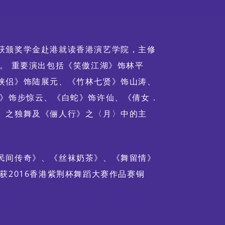
获颁奖学金赴港就读香港演艺学院，主修
。 重要演出包括《笑傲江湖》饰林平
侠侣》饰陆展元、《竹林七贤》饰山涛、
云》饰步惊云、《白蛇》饰许仙、《倩女．
〉之独舞及《俪人行》之〈月〉中的主
民间传奇》、《丝袜奶茶》、《舞留情》
获2016香港紫荆杯舞蹈大赛作品赛铜