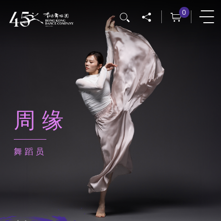
跳
0
搜寻
转
到
主
要
内
容
周缘
舞蹈员