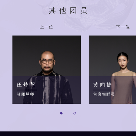
其他团员
上一位
下一位
伍焯堃
黄闻捷
驻团琴师
首席舞蹈员