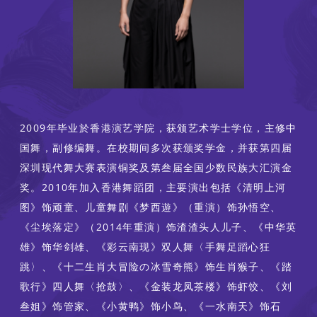
2009年毕业於香港演艺学院，获颁艺术学士学位，主修中
国舞，副修编舞。在校期间多次获颁奖学金，并获第四届
深圳现代舞大赛表演铜奖及第叁届全国少数民族大汇演金
奖。2010年加入香港舞蹈团，主要演出包括《清明上河
图》饰顽童、儿童舞剧《梦西遊》（重演）饰孙悟空、
《尘埃落定》（2014年重演）饰渣渣头人儿子、《中华英
雄》饰华剑雄、《彩云南现》双人舞〈手舞足蹈心狂
跳〉、《十二生肖大冒险の冰雪奇熊》饰生肖猴子、《踏
歌行》四人舞〈抢鼓〉、《金装龙凤茶楼》饰虾饺、《刘
叁姐》饰管家、《小黄鸭》饰小鸟、《一水南天》饰石