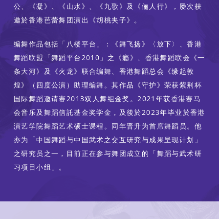
公、《凝》、《山水》、《九歌》及《俪人行》，屡次获
邀於香港芭蕾舞团演出《胡桃夹子》。
编舞作品包括「八楼平台」：《舞飞扬》〈放下〉、香港
舞蹈联盟「舞蹈平台2010」之《瘾》、香港舞蹈联会《一
条大河》及《火龙》联合编舞、香港舞蹈总会《缘起敦
煌》（四度公演）助理编舞。其作品《守护》荣获紫荆杯
国际舞蹈邀请赛2013双人舞组金奖。2021年获香港赛马
会音乐及舞蹈信託基金奖学金，及後於2023年毕业於香港
演艺学院舞蹈艺术硕士课程。同年晋升为首席舞蹈员。他
亦为「中国舞蹈与中国武术之交互研究与成果呈现计划」
之研究员之一，目前正在参与舞团成立的「舞蹈与武术研
习项目小组」。