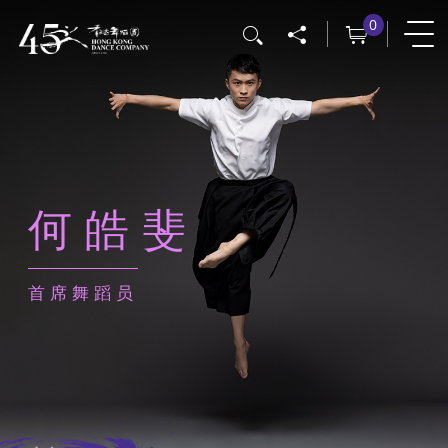
跳
0
搜寻
转
到
主
要
内
容
何皓斐
首席舞蹈员